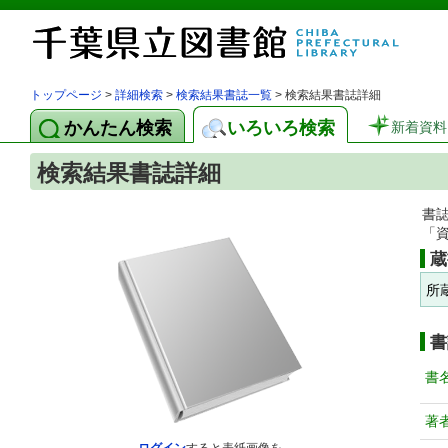
トップページ
>
詳細検索
>
検索結果書誌一覧
> 検索結果書誌詳細
かんたん検索
いろいろ検索
新着資料
検索結果書誌詳細
書
「
蔵
所
書
書
著