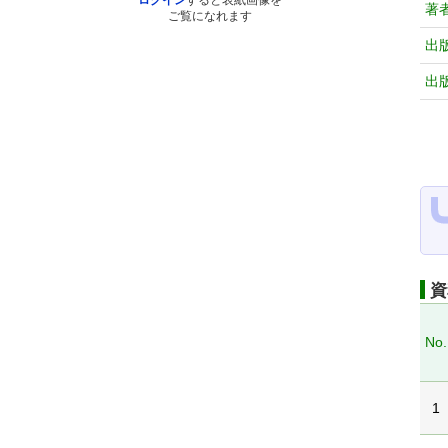
ログイン
すると表紙画像を
著
ご覧になれます
出
出
資
No.
1