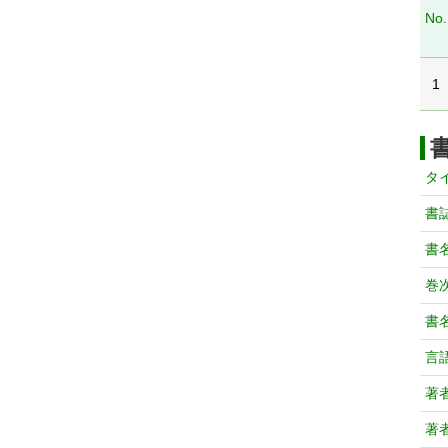
No.
1
タ
書
書
巻次
書
言
著
著