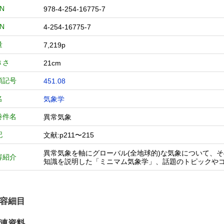
BN
978-4-254-16775-7
BN
4-254-16775-7
量
7,219p
きさ
21cm
類記号
451.08
名
気象学
巻件名
異常気象
記
文献:p211〜215
異常気象を軸にグローバル(全地球的)な気象について、
容紹介
知識を説明した「ミニマム気象学」、話題のトピックや
容細目
連資料