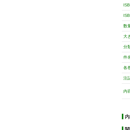
IS
IS
数
大
分
件
各
注
内
内
関