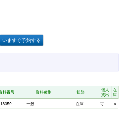
個人
在
資料番号
資料種別
状態
貸出
庫
818050
一般
在庫
可
○