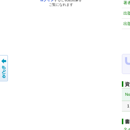
ログイン
すると表紙画像を
著
ご覧になれます
出
出
資
No
1
書
タ