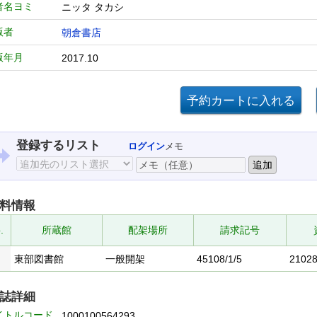
者名ヨミ
ニッタ タカシ
版者
朝倉書店
版年月
2017.10
登録するリスト
ログイン
メモ
料情報
.
所蔵館
配架場所
請求記号
東部図書館
一般開架
45108/1/5
2102
誌詳細
イトルコード
1000100564293