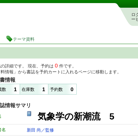
図書館 蔵書検索・予約システム
ロ
ー
テーマ資料
0
誌の詳細です。 現在、予約は
件です。
資料情報」から書誌を予約カートに入れるページに移動します。
書情報
1
1
0
蔵数
在庫数
予約数
誌情報サマリ
気象学の新潮流 5
名
者名
新田 尚／監修