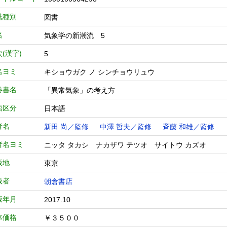
誌種別
図書
名
気象学の新潮流 5
(漢字)
5
名ヨミ
キショウガク ノ シンチョウリュウ
巻書名
「異常気象」の考え方
語区分
日本語
者名
新田 尚／監修
中澤 哲夫／監修
斉藤 和雄／監修
者名ヨミ
ニッタ タカシ ナカザワ テツオ サイトウ カズオ
版地
東京
版者
朝倉書店
版年月
2017.10
体価格
￥３５００