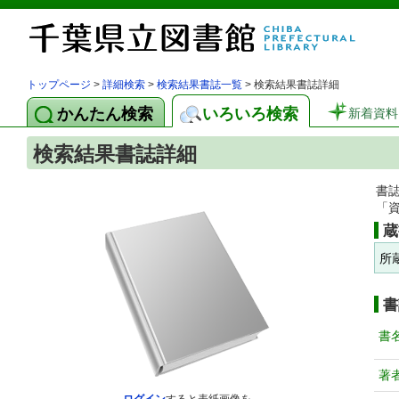
トップページ
>
詳細検索
>
検索結果書誌一覧
> 検索結果書誌詳細
かんたん検索
いろいろ検索
新着資料
検索結果書誌詳細
書
「
蔵
所
書
書
著