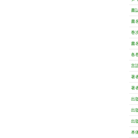
書
書
巻次
書
各
言
著
著
出
出
出
本