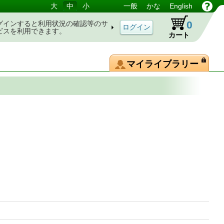
大
中
小
一般
かな
English
0
グインすると利用状況の確認等のサ
ビスを利用できます。
カート
マイライブラリー