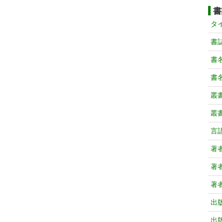
書
タ
書
書
書
叢
叢
言
著
著
著
出
出