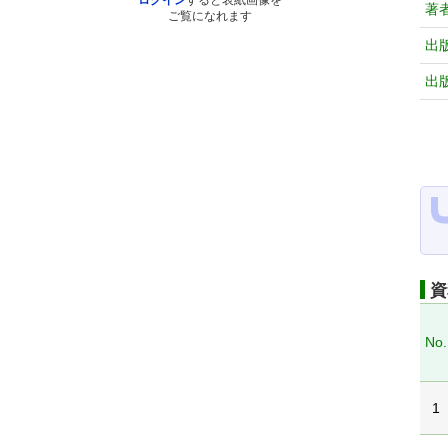
ログイン
すると表紙画像を
著
ご覧になれます
出
出
資
No.
1