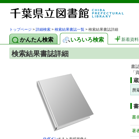
トップページ
>
詳細検索
>
検索結果書誌一覧
> 検索結果書誌詳細
かんたん検索
いろいろ検索
新着資料
検索結果書誌詳細
書
「
蔵
所
書
書
著