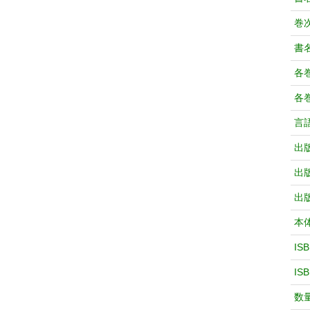
巻次
書
各
各
言
出
出
出
本
IS
IS
数