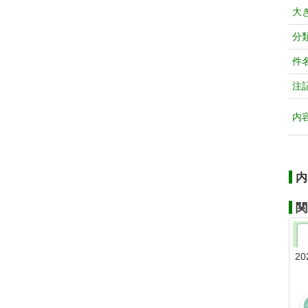
大
分
件
注
内
内
関
20