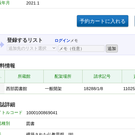
版年月
2021.1
登録するリスト
ログイン
メモ
料情報
.
所蔵館
配架場所
請求記号
西部図書館
一般開架
18288/1/8
1102
誌詳細
イトルコード
1000100869041
誌種別
図書
名
構築された仏教思想 [8]