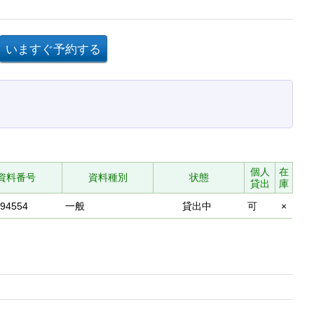
個人
在
資料番号
資料種別
状態
貸出
庫
594554
一般
貸出中
可
×