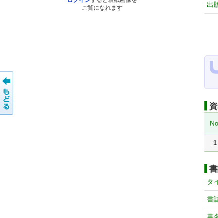
ログイン
すると表紙画像を
出
ご覧になれます
資
No
1
書
タ
書
書