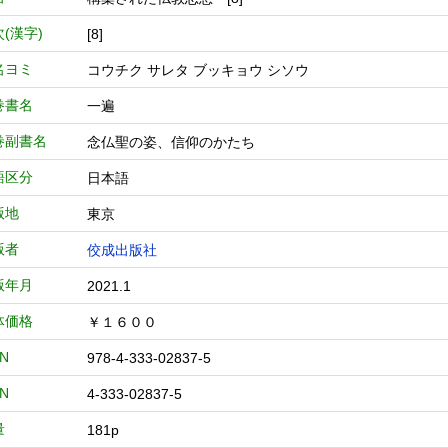
(漢字)
[8]
名ヨミ
コウチク サレタ ブッキョウ シソウ
巻書名
一遍
巻副書名
念仏聖の姿、信仰のかたち
語区分
日本語
版地
東京
版者
佼成出版社
版年月
2021.1
体価格
￥１６００
BN
978-4-333-02837-5
BN
4-333-02837-5
量
181p