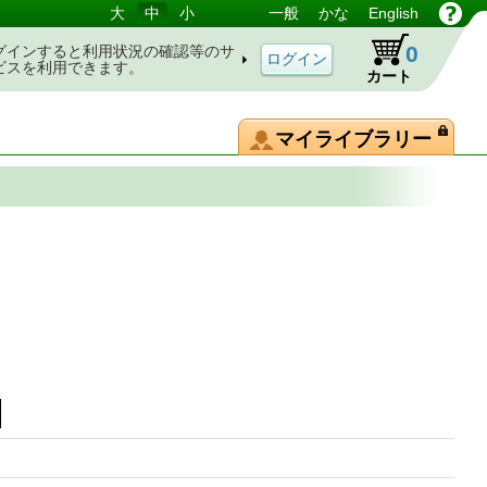
大
中
小
一般
かな
English
0
グインすると利用状況の確認等のサ
ビスを利用できます。
カート
マイライブラリー
]