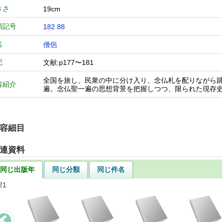
きさ
19cm
類記号
182.88
名
僧侶
記
文献:p177〜181
全国を旅し、民衆の中に分け入り、念仏札を配りながら
容紹介
遍。念仏聖一遍の思想背景を把握しつつ、限られた現存
容細目
連資料
同じ出版年
同じ分類
同じ件名
21