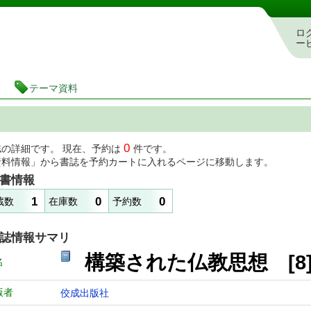
図書館 蔵書検索・予約システム
ロ
ー
テーマ資料
0
誌の詳細です。 現在、予約は
件です。
資料情報」から書誌を予約カートに入れるページに移動します。
書情報
1
0
0
蔵数
在庫数
予約数
誌情報サマリ
構築された仏教思想 [8
名
版者
佼成出版社