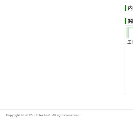
内
関
工
Copyright © 2012- Chiba Pref. All rights reserved.