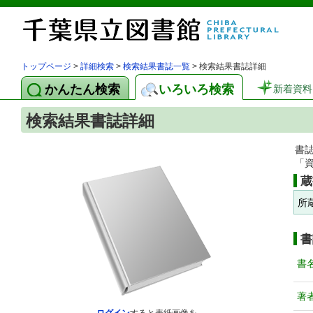
トップページ
>
詳細検索
>
検索結果書誌一覧
> 検索結果書誌詳細
かんたん検索
いろいろ検索
新着資料
検索結果書誌詳細
書
「
蔵
所
書
書
著