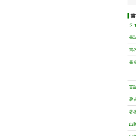
書
タ
書
書
書
言
著
著
出