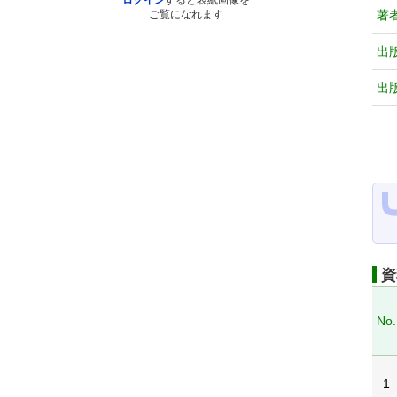
ログイン
すると表紙画像を
著
ご覧になれます
出
出
資
No.
1