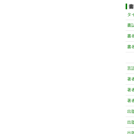
書
タ
書
書
書
言
著
著
著
出
出
出