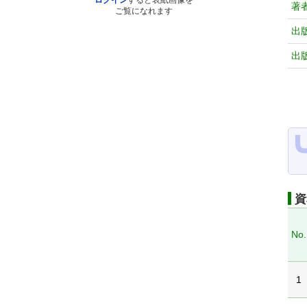
ログイン
すると表紙画像を
著
ご覧になれます
出
出
資
No.
1