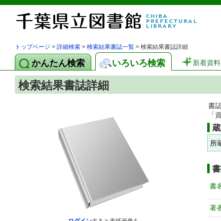
トップページ
>
詳細検索
>
検索結果書誌一覧
> 検索結果書誌詳細
かんたん検索
いろいろ検索
新着資料
検索結果書誌詳細
書
「
蔵
所
書
書
著