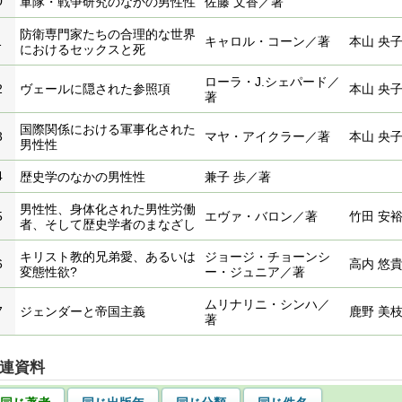
0
軍隊・戦争研究のなかの男性性
佐藤 文香／著
防衛専門家たちの合理的な世界
1
キャロル・コーン／著
本山 央
におけるセックスと死
ローラ・J.シェパード／
2
ヴェールに隠された参照項
本山 央
著
国際関係における軍事化された
3
マヤ・アイクラー／著
本山 央
男性性
4
歴史学のなかの男性性
兼子 歩／著
男性性、身体化された男性労働
5
エヴァ・バロン／著
竹田 安
者、そして歴史学者のまなざし
キリスト教的兄弟愛、あるいは
ジョージ・チョーンシ
6
高内 悠
変態性欲?
ー・ジュニア／著
ムリナリニ・シンハ／
7
ジェンダーと帝国主義
鹿野 美
著
連資料