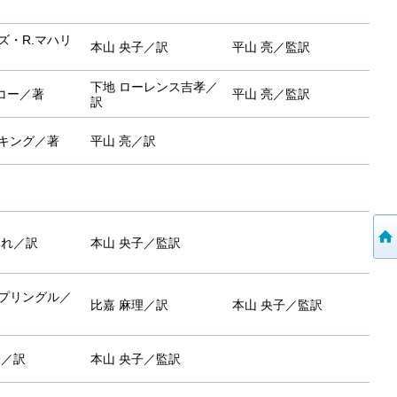
ズ・R.マハリ
本山 央子／訳
平山 亮／監訳
下地 ローレンス吉孝／
スコー／著
平山 亮／監訳
訳
キング／著
平山 亮／訳
みれ／訳
本山 央子／監訳
プリングル／
比嘉 麻理／訳
本山 央子／監訳
子／訳
本山 央子／監訳