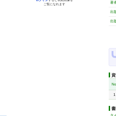
ログイン
すると表紙画像を
著
ご覧になれます
出
出
資
No
1
書
タ