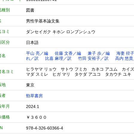
誌種別
図書
名
男性学基本論文集
名ヨミ
ダンセイガク キホン ロンブンシュウ
語区分
日本語
平山 亮／編
佐藤 文香／編
兼子 歩／編
海妻 径
者名
れ／訳
比嘉 麻理／訳
竹田 安裕子／訳
高内 悠貴
ヒラヤマ リョウ サトウ フミカ カネコ アユム カイ
者名ヨミ
マダ スミレ ヒガ マリ タケダ アユコ タカウチ ユキ
版地
東京
版者
勁草書房
版年月
2024.1
体価格
￥３６００
BN
978-4-326-60366-4