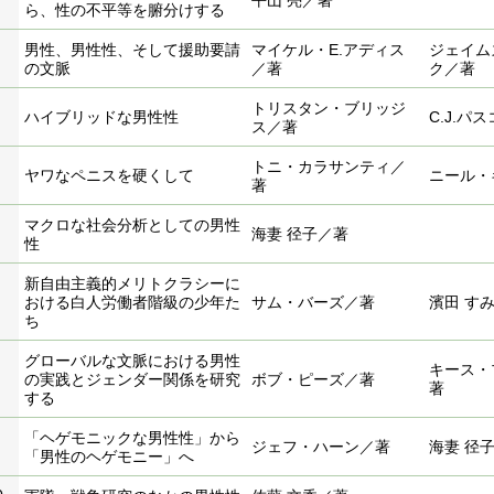
平山 亮／著
ら、性の不平等を腑分けする
男性、男性性、そして援助要請
マイケル・E.アディス
ジェイム
の文脈
／著
ク／著
トリスタン・ブリッジ
ハイブリッドな男性性
C.J.パ
ス／著
トニ・カラサンティ／
ヤワなペニスを硬くして
ニール・
著
マクロな社会分析としての男性
海妻 径子／著
性
新自由主義的メリトクラシーに
おける白人労働者階級の少年た
サム・バーズ／著
濱田 す
ち
グローバルな文脈における男性
キース・
の実践とジェンダー関係を研究
ボブ・ピーズ／著
著
する
「ヘゲモニックな男性性」から
ジェフ・ハーン／著
海妻 径
「男性のヘゲモニー」へ