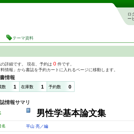
図書館 蔵書検索・予約システム
ロ
ー
テーマ資料
0
誌の詳細です。 現在、予約は
件です。
資料情報」から書誌を予約カートに入れるページに移動します。
書情報
1
1
0
蔵数
在庫数
予約数
誌情報サマリ
男性学基本論文集
名
者名
平山 亮／編