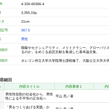
BN
4-326-60366-4
量
3,355,10p
きさ
21cm
類記号
367.5
名
男性
階級やセクシュアリティ、メリトクラシー、グローバリ
容紹介
るのか」をめぐる必読文献を集成した基本論文集。
者紹介
オレゴン州立大学大学院博士課程修了。大阪公立大学大
容細目
.
内容タイトル
内容著者１
内
男性性役割の社会化から、男性
平山 亮／著
性による不平等の正当化へ
「男をつくりあげる実践」か