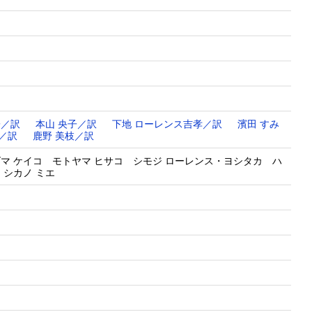
子／訳
本山 央子／訳
下地 ローレンス吉孝／訳
濱田 すみ
／訳
鹿野 美枝／訳
ズマ ケイコ モトヤマ ヒサコ シモジ ローレンス・ヨシタカ ハ
 シカノ ミエ