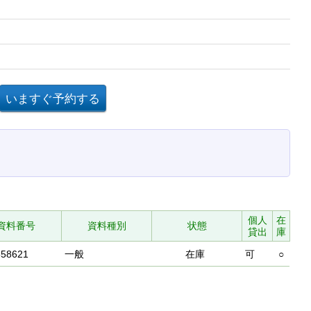
個人
在
資料番号
資料種別
状態
貸出
庫
858621
一般
在庫
可
○