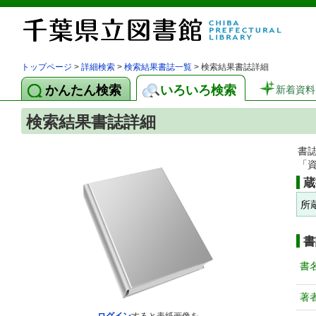
トップページ
>
詳細検索
>
検索結果書誌一覧
> 検索結果書誌詳細
かんたん検索
いろいろ検索
新着資料
検索結果書誌詳細
書
「
蔵
所
書
書
著