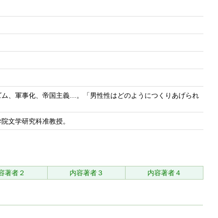
ズム、軍事化、帝国主義…。「男性性はどのようにつくりあげられ
学院文学研究科准教授。
容著者２
内容著者３
内容著者４