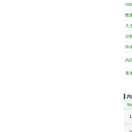
IS
数
大
分
件
内
著
内
No
1