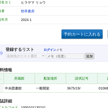
者名ヨミ
ヒラヤマ リョウ
版者
勁草書房
版年月
2024.1
登録するリスト
ログイン
メモ
料情報
.
所蔵館
配架場所
請求記号
中央図書館
一般開架
3675/19/
0106
誌詳細
イトルコード
1000101130741