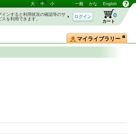
大
中
小
一般
かな
English
0
グインすると利用状況の確認等のサ
ビスを利用できます。
カート
マイライブラリー