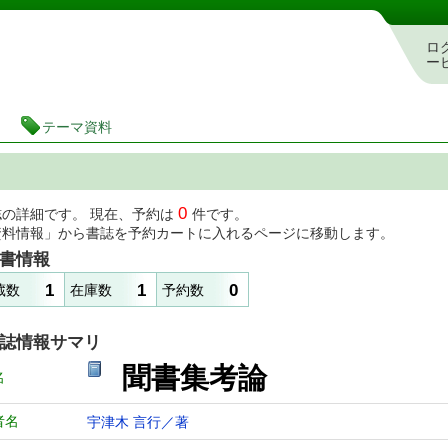
図書館 蔵書検索・予約システム
ロ
ー
テーマ資料
0
誌の詳細です。 現在、予約は
件です。
資料情報」から書誌を予約カートに入れるページに移動します。
書情報
1
1
0
蔵数
在庫数
予約数
誌情報サマリ
聞書集考論
名
者名
宇津木 言行／著