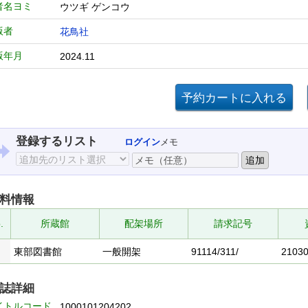
者名ヨミ
ウツギ ゲンコウ
版者
花鳥社
版年月
2024.11
登録するリスト
ログイン
メモ
料情報
.
所蔵館
配架場所
請求記号
東部図書館
一般開架
91114/311/
2103
誌詳細
イトルコード
1000101204202