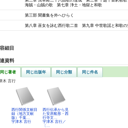
第二章 法華経二十八品歌の達成 第三章 十題十首釈教歌
海賊・山賊の歌 第七章 浄土・地獄と和歌
第三部 聞書集を外へひらく
第八章 巫女を詠む西行歌二首 第九章 中世歌謡と和歌の
容細目
連資料
同じ著者
同じ出版年
同じ分類
同じ件名
津木 言行
西行関係文献目
西行伝承から見
録（地方文献
た安房船形・西
版）千葉…
行寺文…
宇津木 言行
宇津木 言行／
〔…