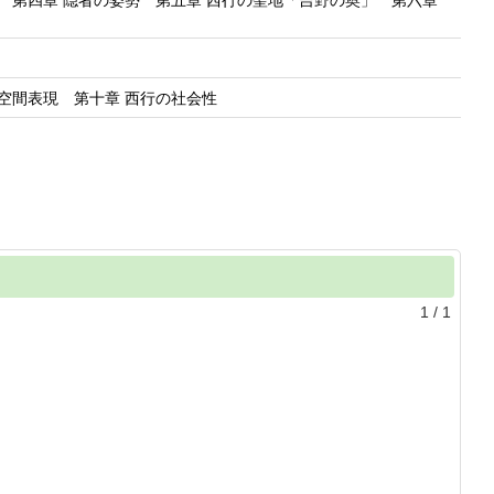
 第四章 隠者の姿勢 第五章 西行の聖地「吉野の奥」 第六章
空間表現 第十章 西行の社会性
1
/
1