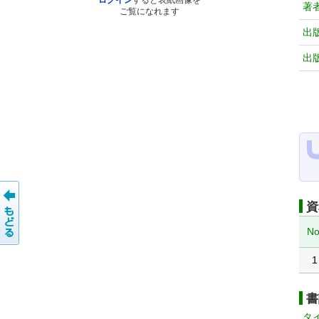
ログイン
すると表紙画像を
著
ご覧になれます
出
出
資
No
1
書
タ