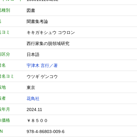
誌種別
図書
名
聞書集考論
名ヨミ
キキガキシュウ コウロン
西行家集の脱領域研究
語区分
日本語
者名
宇津木 言行／著
者名ヨミ
ウツギ ゲンコウ
版地
東京
版者
花鳥社
版年月
2024.11
体価格
￥８５００
BN
978-4-86803-009-6