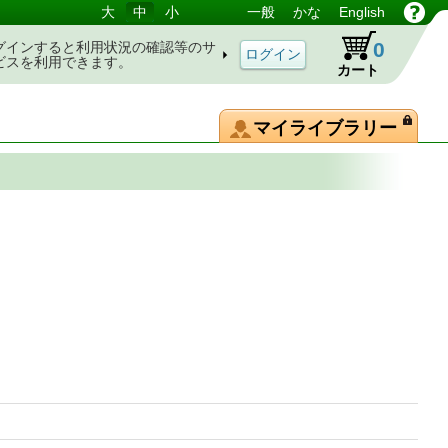
大
中
小
一般
かな
English
0
グインすると利用状況の確認等のサ
ビスを利用できます。
カート
マイライブラリー