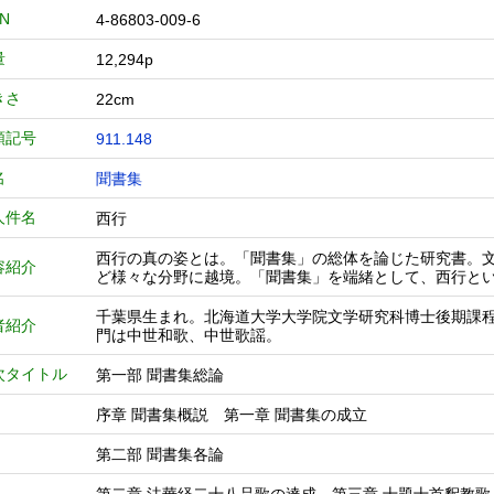
BN
4-86803-009-6
量
12,294p
きさ
22cm
類記号
911.148
名
聞書集
人件名
西行
西行の真の姿とは。「聞書集」の総体を論じた研究書。
容紹介
ど様々な分野に越境。「聞書集」を端緒として、西行と
千葉県生まれ。北海道大学大学院文学研究科博士後期課
者紹介
門は中世和歌、中世歌謡。
次タイトル
第一部 聞書集総論
序章 聞書集概説 第一章 聞書集の成立
第二部 聞書集各論