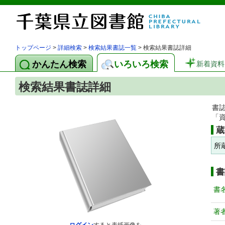
トップページ
>
詳細検索
>
検索結果書誌一覧
> 検索結果書誌詳細
かんたん検索
いろいろ検索
新着資料
検索結果書誌詳細
書
「
蔵
所
書
書
著