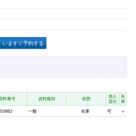
個人
在
資料番号
資料種別
状態
貸出
庫
053882
一般
在庫
可
○