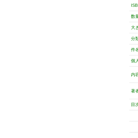
IS
数
大
分
件
個
内
著
目