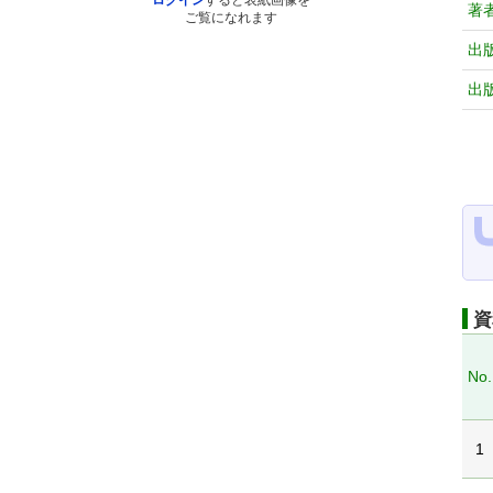
ログイン
すると表紙画像を
著
ご覧になれます
出
出
資
No.
1