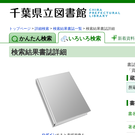
トップページ
>
詳細検索
>
検索結果書誌一覧
> 検索結果書誌詳細
かんたん検索
いろいろ検索
新着資料
検索結果書誌詳細
書
「
蔵
所
書
書
著