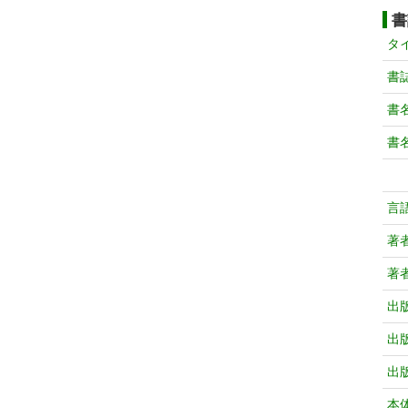
書
タ
書
書
書
言
著
著
出
出
出
本