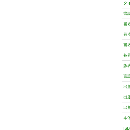
タ
書
書
巻次
書
各
版
言
出
出
出
本
IS