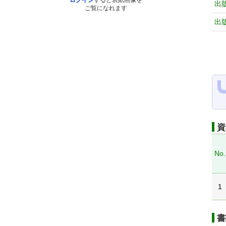
ログイン
すると表紙画像を
出
ご覧になれます
出
資
No.
1
書