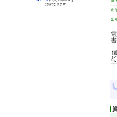
ログイン
すると表紙画像を
著
ご覧になれます
出
出
電
ど