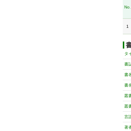
No.
1
タ
書
書
書
叢
叢
言
著