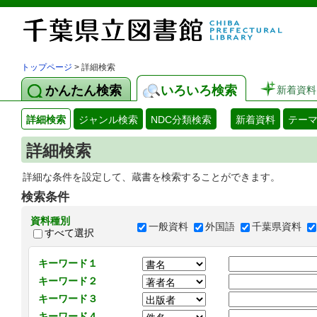
トップページ
> 詳細検索
かんたん検索
いろいろ検索
新着資料
詳細検索
ジャンル検索
NDC分類検索
新着資料
テー
詳細検索
詳細な条件を設定して、蔵書を検索することができます。
検索条件
資料種別
一般資料
外国語
千葉県資料
すべて選択
キーワード１
キーワード２
キーワード３
キーワード４