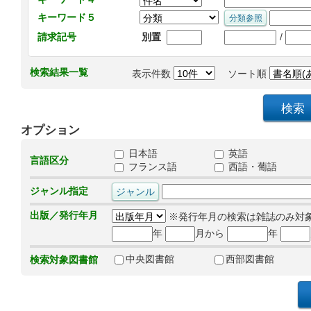
キーワード５
/
請求記号
別置
検索結果一覧
表示件数
ソート順
オプション
日本語
英語
言語区分
フランス語
西語・葡語
ジャンル指定
出版／発行年月
※発行年月の検索は雑誌のみ対
年
月から
年
中央図書館
西部図書館
検索対象図書館