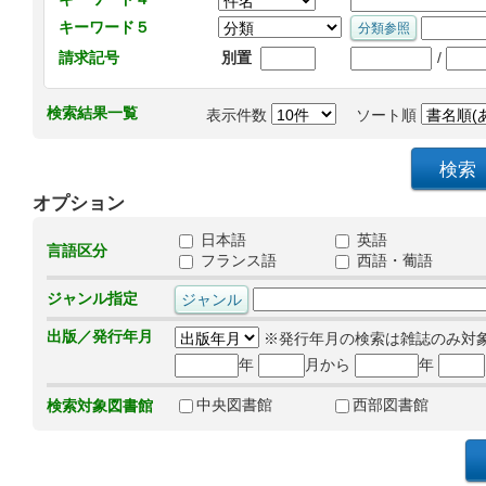
キーワード５
/
請求記号
別置
検索結果一覧
表示件数
ソート順
オプション
日本語
英語
言語区分
フランス語
西語・葡語
ジャンル指定
出版／発行年月
※発行年月の検索は雑誌のみ対
年
月から
年
中央図書館
西部図書館
検索対象図書館