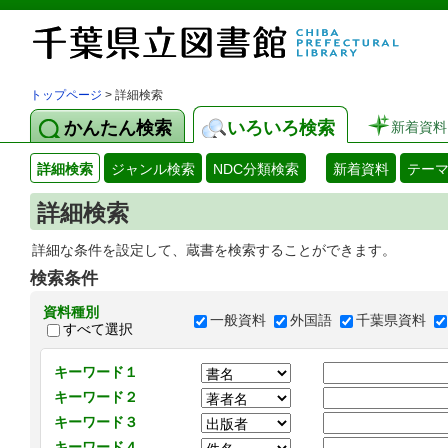
トップページ
> 詳細検索
かんたん検索
いろいろ検索
新着資料
詳細検索
ジャンル検索
NDC分類検索
新着資料
テー
詳細検索
詳細な条件を設定して、蔵書を検索することができます。
検索条件
資料種別
一般資料
外国語
千葉県資料
すべて選択
キーワード１
キーワード２
キーワード３
キーワード４