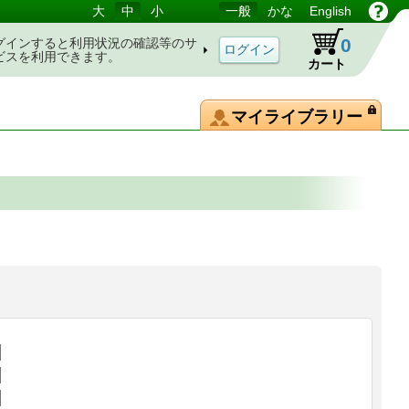
大
中
小
一般
かな
English
0
グインすると利用状況の確認等のサ
ビスを利用できます。
カート
マイライブラリー