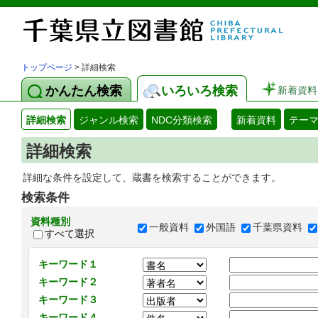
トップページ
> 詳細検索
かんたん検索
いろいろ検索
新着資料
詳細検索
ジャンル検索
NDC分類検索
新着資料
テー
詳細検索
詳細な条件を設定して、蔵書を検索することができます。
検索条件
資料種別
一般資料
外国語
千葉県資料
すべて選択
キーワード１
キーワード２
キーワード３
キーワード４