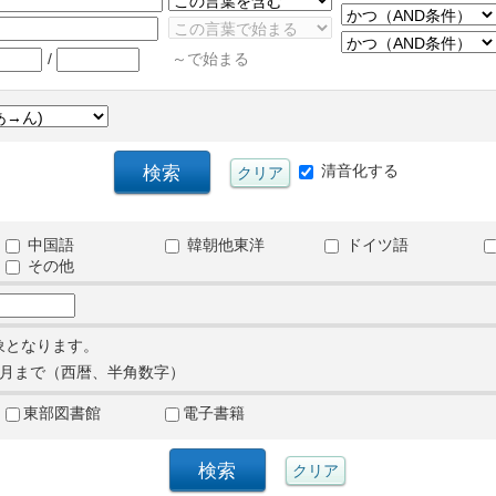
/
～で始まる
清音化する
中国語
韓朝他東洋
ドイツ語
その他
象となります。
月まで（西暦、半角数字）
東部図書館
電子書籍