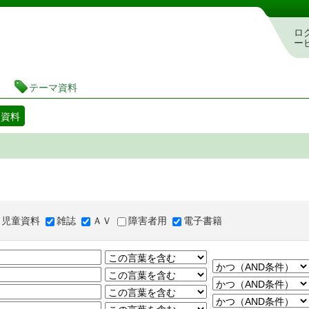
図書館 蔵書検索・予約システム
ロ
ー
テーマ資料
マ資料
児童資料
雑誌
ＡＶ
障害者用
電子書籍