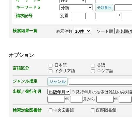
キーワード５
/
請求記号
別置
検索結果一覧
表示件数
ソート順
オプション
日本語
英語
言語区分
イタリア語
ロシア語
ジャンル指定
出版／発行年月
※発行年月の検索は雑誌のみ対
年
月から
年
中央図書館
西部図書館
検索対象図書館