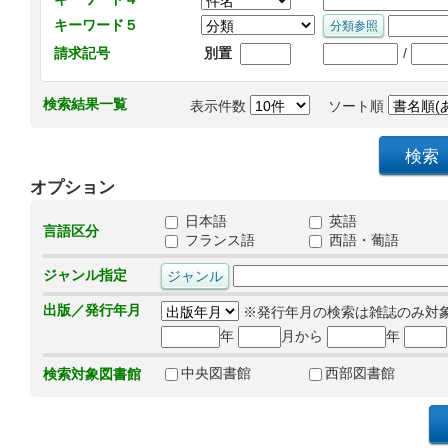
キーワード５
/
請求記号
別置
検索結果一覧
表示件数
ソート順
オプション
日本語
英語
言語区分
フランス語
西語・葡語
ジャンル指定
出版／発行年月
※発行年月の検索は雑誌のみ対
年
月から
年
中央図書館
西部図書館
検索対象図書館