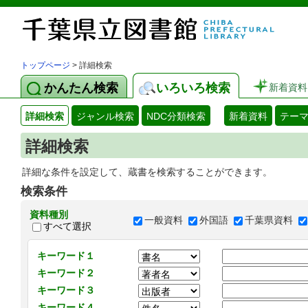
トップページ
> 詳細検索
かんたん検索
いろいろ検索
新着資料
詳細検索
ジャンル検索
NDC分類検索
新着資料
テー
詳細検索
詳細な条件を設定して、蔵書を検索することができます。
検索条件
資料種別
一般資料
外国語
千葉県資料
すべて選択
キーワード１
キーワード２
キーワード３
キーワード４