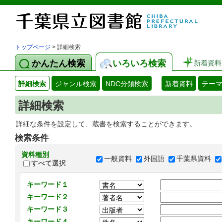
トップページ
> 詳細検索
かんたん検索
いろいろ検索
新着資料
詳細検索
ジャンル検索
NDC分類検索
新着資料
テー
詳細検索
詳細な条件を設定して、蔵書を検索することができます。
検索条件
資料種別
一般資料
外国語
千葉県資料
すべて選択
キーワード１
キーワード２
キーワード３
キーワード４