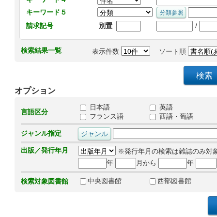
キーワード５
/
請求記号
別置
検索結果一覧
表示件数
ソート順
オプション
日本語
英語
言語区分
フランス語
西語・葡語
ジャンル指定
出版／発行年月
※発行年月の検索は雑誌のみ対
年
月から
年
中央図書館
西部図書館
検索対象図書館