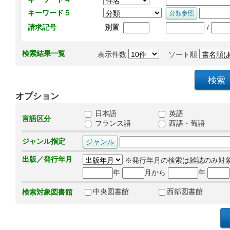
キーワード５
/
請求記号
別置
検索結果一覧
表示件数
ソート順
オプション
日本語
英語
言語区分
フランス語
西語・葡語
ジャンル指定
出版／発行年月
※発行年月の検索は雑誌のみ対
年
月から
年
中央図書館
西部図書館
検索対象図書館