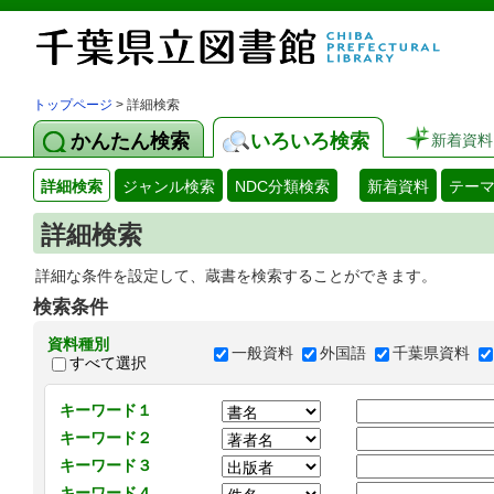
トップページ
> 詳細検索
かんたん検索
いろいろ検索
新着資料
詳細検索
ジャンル検索
NDC分類検索
新着資料
テー
詳細検索
詳細な条件を設定して、蔵書を検索することができます。
検索条件
資料種別
一般資料
外国語
千葉県資料
すべて選択
キーワード１
キーワード２
キーワード３
キーワード４