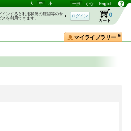
大
中
小
一般
かな
English
0
グインすると利用状況の確認等のサ
ビスを利用できます。
カート
マイライブラリー