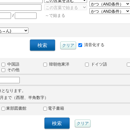
/
～で始まる
清音化する
中国語
韓朝他東洋
ドイツ語
その他
象となります。
月まで（西暦、半角数字）
東部図書館
電子書籍