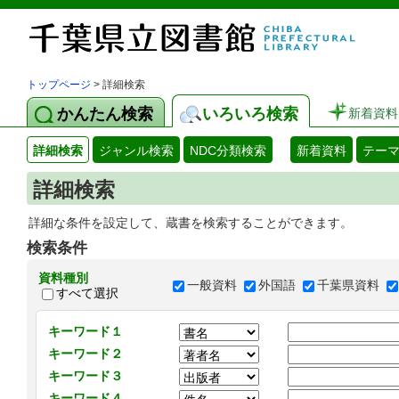
トップページ
> 詳細検索
かんたん検索
いろいろ検索
新着資料
詳細検索
ジャンル検索
NDC分類検索
新着資料
テー
詳細検索
詳細な条件を設定して、蔵書を検索することができます。
検索条件
資料種別
一般資料
外国語
千葉県資料
すべて選択
キーワード１
キーワード２
キーワード３
キーワード４