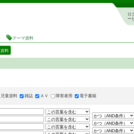
図書館 蔵書検索・予約システム
ロ
ー
テーマ資料
マ資料
児童資料
雑誌
ＡＶ
障害者用
電子書籍