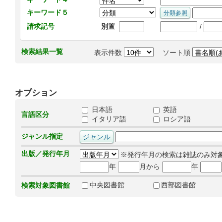
キーワード５
/
請求記号
別置
検索結果一覧
表示件数
ソート順
オプション
日本語
英語
言語区分
イタリア語
ロシア語
ジャンル指定
出版／発行年月
※発行年月の検索は雑誌のみ対
年
月から
年
中央図書館
西部図書館
検索対象図書館