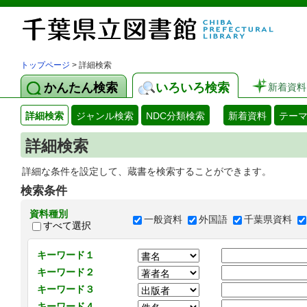
トップページ
> 詳細検索
かんたん検索
いろいろ検索
新着資料
詳細検索
ジャンル検索
NDC分類検索
新着資料
テー
詳細検索
詳細な条件を設定して、蔵書を検索することができます。
検索条件
資料種別
一般資料
外国語
千葉県資料
すべて選択
キーワード１
キーワード２
キーワード３
キーワード４