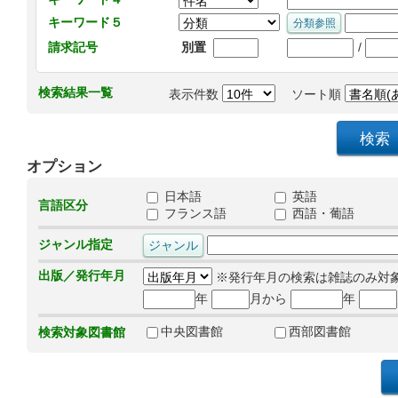
キーワード５
/
請求記号
別置
検索結果一覧
表示件数
ソート順
オプション
日本語
英語
言語区分
フランス語
西語・葡語
ジャンル指定
出版／発行年月
※発行年月の検索は雑誌のみ対
年
月から
年
中央図書館
西部図書館
検索対象図書館