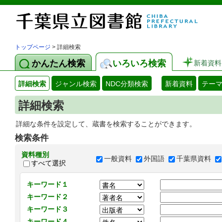
トップページ
> 詳細検索
かんたん検索
いろいろ検索
新着資料
詳細検索
ジャンル検索
NDC分類検索
新着資料
テー
詳細検索
詳細な条件を設定して、蔵書を検索することができます。
検索条件
資料種別
一般資料
外国語
千葉県資料
すべて選択
キーワード１
キーワード２
キーワード３
キーワード４