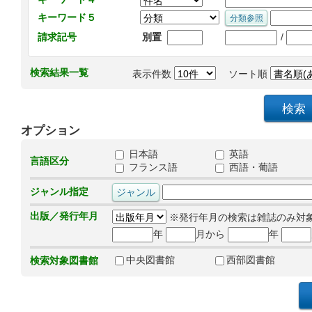
キーワード５
/
請求記号
別置
検索結果一覧
表示件数
ソート順
オプション
日本語
英語
言語区分
フランス語
西語・葡語
ジャンル指定
出版／発行年月
※発行年月の検索は雑誌のみ対
年
月から
年
中央図書館
西部図書館
検索対象図書館