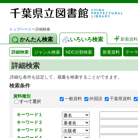
トップページ
> 詳細検索
かんたん検索
いろいろ検索
新着資料
詳細検索
ジャンル検索
NDC分類検索
新着資料
テー
詳細検索
詳細な条件を設定して、蔵書を検索することができます。
検索条件
資料種別
一般資料
外国語
千葉県資料
すべて選択
キーワード１
キーワード２
キーワード３
キーワード４