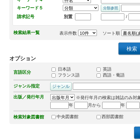
キーワード５
/
請求記号
別置
検索結果一覧
表示件数
ソート順
オプション
日本語
英語
言語区分
フランス語
西語・葡語
ジャンル指定
出版／発行年月
※発行年月の検索は雑誌のみ対
年
月から
年
中央図書館
西部図書館
検索対象図書館