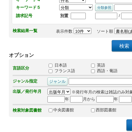
キーワード５
/
請求記号
別置
検索結果一覧
表示件数
ソート順
オプション
日本語
英語
言語区分
フランス語
西語・葡語
ジャンル指定
出版／発行年月
※発行年月の検索は雑誌のみ対
年
月から
年
中央図書館
西部図書館
検索対象図書館