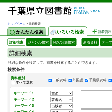
トップページ
> 詳細検索
かんたん検索
いろいろ検索
新着資料
詳細検索
ジャンル検索
NDC分類検索
新着資料
テー
詳細検索
詳細な条件を設定して、蔵書を検索することができます。
検索条件
資料種別
一般資料
外国語
千葉県資料
すべて選択
キーワード１
キーワード２
キーワード３
キーワード４