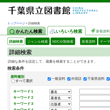
トップページ
> 詳細検索
かんたん検索
いろいろ検索
新着資料
詳細検索
ジャンル検索
NDC分類検索
新着資料
テー
詳細検索
詳細な条件を設定して、蔵書を検索することができます。
検索条件
資料種別
一般資料
外国語
千葉県資料
すべて選択
キーワード１
キーワード２
キーワード３
キーワード４