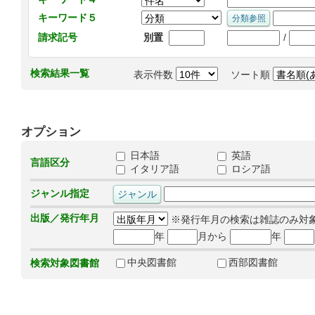
キーワード５
/
請求記号
別置
検索結果一覧
表示件数
ソート順
オプション
日本語
英語
言語区分
イタリア語
ロシア語
ジャンル指定
出版／発行年月
※発行年月の検索は雑誌のみ対
年
月から
年
中央図書館
西部図書館
検索対象図書館