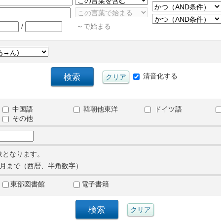
/
～で始まる
清音化する
中国語
韓朝他東洋
ドイツ語
その他
象となります。
月まで（西暦、半角数字）
東部図書館
電子書籍