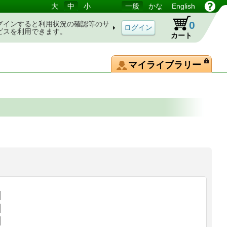
大
中
小
一般
かな
English
0
グインすると利用状況の確認等のサ
ビスを利用できます。
カート
マイライブラリー