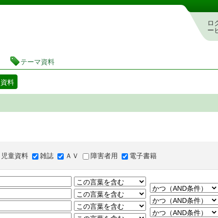
図書館 蔵書検索・予約システム
ロ
ー
テーマ資料
マ資料
児童資料
雑誌
ＡＶ
障害者用
電子書籍