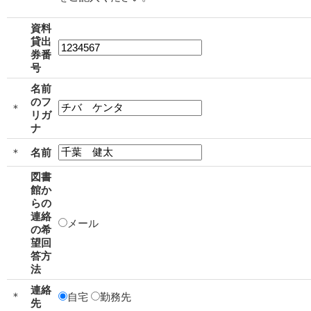
資料
貸出
券番
号
名前
のフ
＊
リガ
ナ
＊
名前
図書
館か
らの
連絡
メール
の希
望回
答方
法
連絡
＊
自宅
勤務先
先