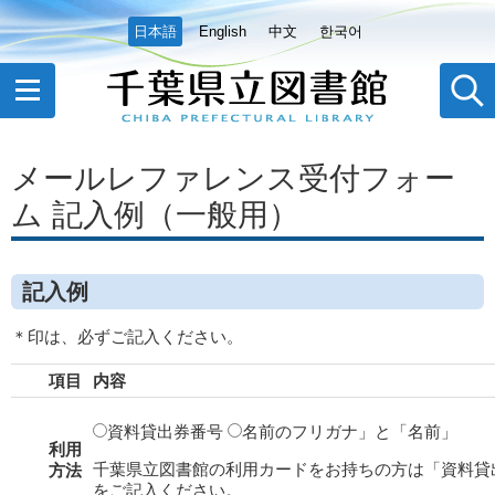
日本語
English
中文
한국어
メールレファレンス受付フォー
ム 記入例（一般用）
記入例
＊印は、必ずご記入ください。
項目
内容
資料貸出券番号
名前のフリガナ」と「名前」
利用
千葉県立図書館の利用カードをお持ちの方は「資料貸
方法
をご記入ください。