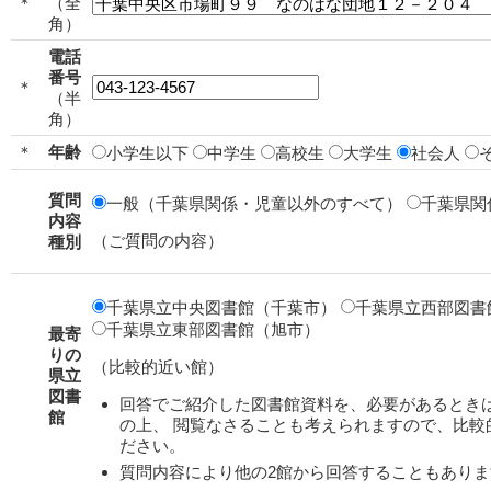
＊
（全
角）
電話
番号
＊
（半
角）
＊
年齢
小学生以下
中学生
高校生
大学生
社会人
質問
一般（千葉県関係・児童以外のすべて）
千葉県関
内容
（ご質問の内容）
種別
千葉県立中央図書館（千葉市）
千葉県立西部図書
千葉県立東部図書館（旭市）
最寄
りの
（比較的近い館）
県立
図書
回答でご紹介した図書館資料を、必要があるとき
館
の上、 閲覧なさることも考えられますので、比較
ださい。
質問内容により他の2館から回答することもありま