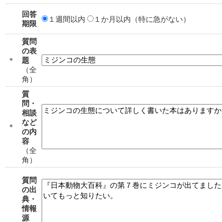
回答
１週間以内
１か月以内（特に急がない）
期限
質問
の表
＊
題
（全
角）
質
問・
相談
など
＊
の内
容
（全
角）
質問
の出
典・
情報
源