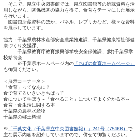
そこで、県立中央図書館では、県立図書館等の所蔵資料を活
用しながら、関係機関の協力を得て、食育をテーマにした展示
を行います。
図書館所蔵資料のほか、パネル、レプリカなど、様々な資料
を展示しています。
協力：千葉県農林水産部安全農業推進課、千葉県健康福祉部健
康づくり支援課、
千葉県教育庁教育振興部学校安全保健課、(財)千葉県学
校給食会
※千葉県ホームページ内の
「ちばの食育ホームページ」
も御覧ください。
＜展示コーナー名＞
「食育」ってなあに？
食で育てるいきいきちばっ子
食について学ぼう～「食べること」についてよく分かる本～
食育・食生活に関する本
千葉県の農林水産物
千葉県の郷土料理
※
「千葉文化（千葉県立中央図書館報）」241号（754KB）
で
主な展示内容を紹介していますので、併せて御覧ください。