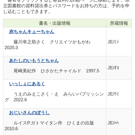
立図書館の資料貸出券とパスワードをお持ちの方は、予約を申
し込むこともできます。
書名・出版情報
所蔵情報
赤ちゃんキューちゃん
藤川幸之助さく クリエイツかもがわ
JE/ﾐｼ
2020.3
あたしのいもうとちゃん
JE/ｵﾖ
尾崎美紀作 ひさかたチャイルド 1997.5
いっしょにあるく
うえのみえこさく・え みらいパブリッシン
JE/ｳﾐ
グ 2022.6
おじいさんのぼうし
ルイスP.ガトマイタン作 ひくまの出版
JE/ﾊﾍ
2010.6