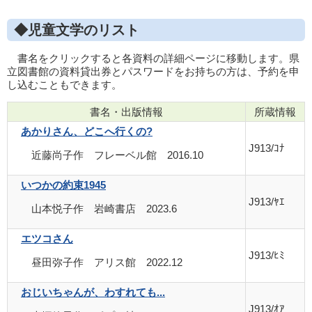
◆児童文学のリスト
書名をクリックすると各資料の詳細ページに移動します。県
立図書館の資料貸出券とパスワードをお持ちの方は、予約を申
し込むこともできます。
書名・出版情報
所蔵情報
あかりさん、どこへ行くの?
J913/ｺﾅ
近藤尚子作 フレーベル館 2016.10
いつかの約束1945
J913/ﾔｴ
山本悦子作 岩崎書店 2023.6
エツコさん
J913/ﾋﾐ
昼田弥子作 アリス館 2022.12
おじいちゃんが、わすれても...
J913/ｵｱ