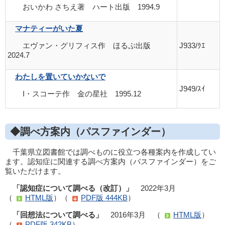
おいかわ さちえ著 ハート出版 1994.9
マナティーがいた夏
エヴァン・グリフィス作 ほるぷ出版
J933/ｸｴ
2024.7
わたしを置いていかないで
J949/ｽｲ
I・スコーテ作 金の星社 1995.12
◆調べ方案内（パスファインダー）
千葉県立図書館では調べものに役立つ各種案内を作成してい
ます。認知症に関連する調べ方案内（パスファインダー）をご
覧いただけます。
「認知症について調べる（改訂）」
2022年3月
（
HTML版
）（
PDF版 444KB
）
「回想法について調べる」
2016年3月 （
HTML版
）
（
PDF版 342KB
）