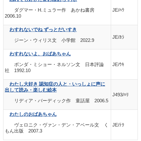
ダグマー・H.ミュラー作 あかね書房
JE/ﾊｳ
2006.10
わすれないでね ずっとだいすき
JE/ｶﾗ
ジーン・ウィリス文 小学館 2022.9
わすれないよ、おばあちゃん
ボンダ・ミショー・ネルソン文 日本評論
JE/ｳｷ
社 1992.10
わたし大好き 認知症の人と・いっしょに声に
出して読み・楽しむ絵本
J493/ﾊﾘ
リディア・バーディック作 童話屋 2006.5
わたしのおばあちゃん
ヴェロニク・ヴァン・デン・アベール文 く
JE/ﾃｸ
もん出版 2007.3