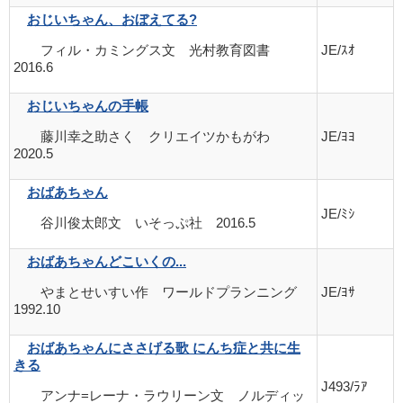
おじいちゃん、おぼえてる?
フィル・カミングス文 光村教育図書
JE/ｽｵ
2016.6
おじいちゃんの手帳
藤川幸之助さく クリエイツかもがわ
JE/ﾖﾖ
2020.5
おばあちゃん
JE/ﾐｼ
谷川俊太郎文 いそっぷ社 2016.5
おばあちゃんどこいくの...
やまとせいすい作 ワールドプランニング
JE/ﾖｻ
1992.10
おばあちゃんにささげる歌 にんち症と共に生
きる
J493/ﾗｱ
アンナ=レーナ・ラウリーン文 ノルディッ