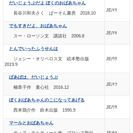
だいじょうぶだよ ぼくのおばあちゃん
JE/ｲｹ
長谷川和夫さく ぱーそん書房 2018.10
でもすきだよ、おばあちゃん
JE/ﾏｷ
スー・ローソン文 講談社 2006.8
とんでいったふうせんは
ジェシー・オリベロス文 絵本塾出版
JE/ｳﾀ
2019.9
ばあばは、だいじょうぶ
JE/ｲﾂ
楠章子作 童心社 2016.12
ぼくおばあちゃんのこになってあげる
JE/ﾜｻ
西本鶏介作 鈴木出版 1995.9
マールとおばあちゃん
ティヌ・モルティール作 ブロンズ新社
JE/ｳｶ