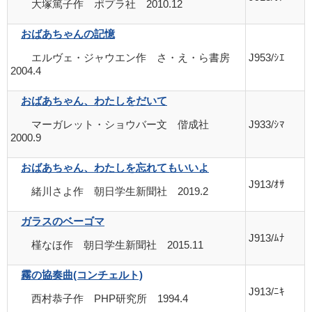
大塚篤子作 ポプラ社 2010.12
おばあちゃんの記憶
エルヴェ・ジャウエン作 さ・え・ら書房
J953/ｼｴ
2004.4
おばあちゃん、わたしをだいて
マーガレット・ショウバー文 偕成社
J933/ｼﾏ
2000.9
おばあちゃん、わたしを忘れてもいいよ
J913/ｵｻ
緒川さよ作 朝日学生新聞社 2019.2
ガラスのベーゴマ
J913/ﾑﾅ
槿なほ作 朝日学生新聞社 2015.11
霧の協奏曲(コンチェルト)
J913/ﾆｷ
西村恭子作 PHP研究所 1994.4