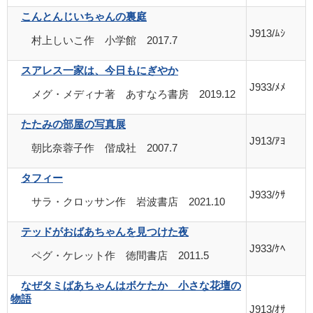
こんとんじいちゃんの裏庭
J913/ﾑｼ
村上しいこ作 小学館 2017.7
スアレス一家は、今日もにぎやか
J933/ﾒﾒ
メグ・メディナ著 あすなろ書房 2019.12
たたみの部屋の写真展
J913/ｱﾖ
朝比奈蓉子作 偕成社 2007.7
タフィー
J933/ｸｻ
サラ・クロッサン作 岩波書店 2021.10
テッドがおばあちゃんを見つけた夜
J933/ｹﾍ
ペグ・ケレット作 徳間書店 2011.5
なぜタミばあちゃんはボケたか 小さな花壇の
物語
J913/ｵｻ