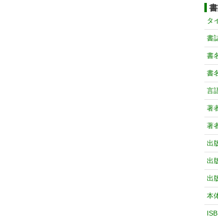
書
タ
書
書
書
言
著
著
出
出
出
本
IS