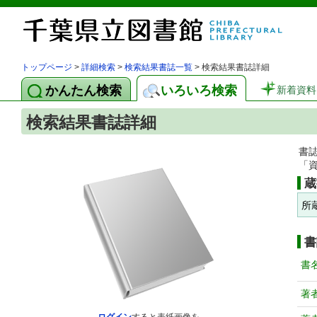
トップページ
>
詳細検索
>
検索結果書誌一覧
> 検索結果書誌詳細
かんたん検索
いろいろ検索
新着資料
検索結果書誌詳細
書
「
蔵
所
書
書
著