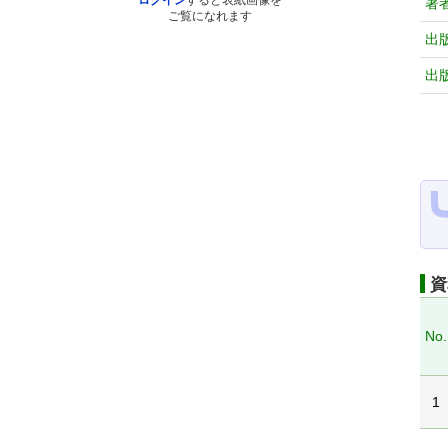
ログイン
すると表紙画像を
著
ご覧になれます
出
出
資
No.
1