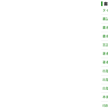
書
タ
書
書
書
言
著
著
出
出
出
本
IS