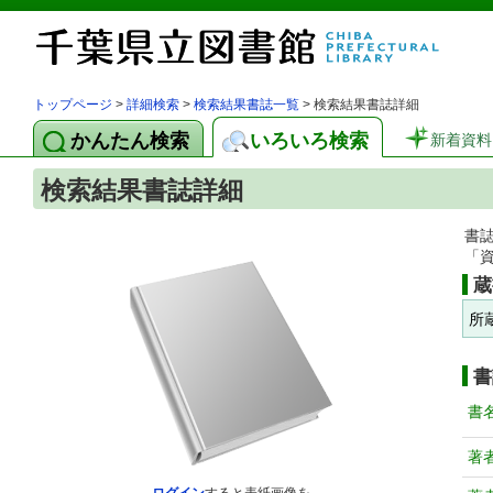
トップページ
>
詳細検索
>
検索結果書誌一覧
> 検索結果書誌詳細
かんたん検索
いろいろ検索
新着資料
検索結果書誌詳細
書
「
蔵
所
書
書
著