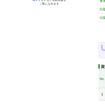
ログイン
すると表紙画像を
著
ご覧になれます
出
出
資
No.
1