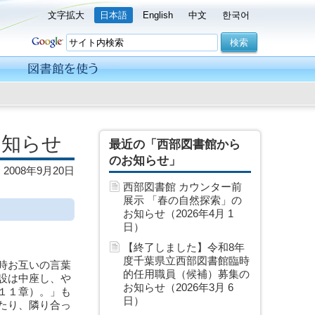
文字拡大
日本語
English
中文
한국어
お知らせ
最近の「西部図書館から
のお知らせ」
2008年9月20日
西部図書館 カウンター前
展示 「春の自然探索」の
お知らせ（2026年4月 1
日）
【終了しました】令和8年
度千葉県立西部図書館臨時
時お互いの言葉
的任用職員（候補）募集の
設は中座し、や
お知らせ（2026年3月 6
１１章）。」も
日）
たり、隣り合っ