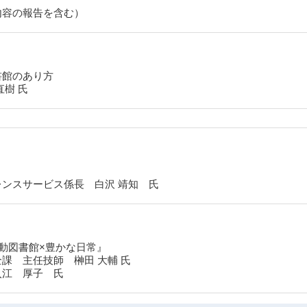
内容の報告を含む）
書館のあり方
樹 氏
ンスサービス係長 白沢 靖知 氏
動図書館×豊かな日常』
課 主任技師 榊田 大輔 氏
入江 厚子 氏