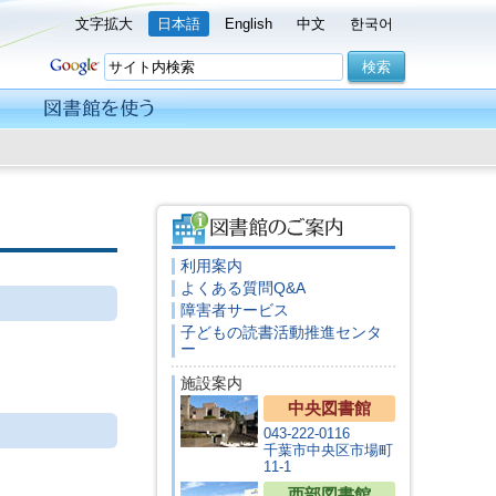
文字拡大
日本語
English
中文
한국어
利用案内
よくある質問Q&A
障害者サービス
子どもの読書活動推進センタ
ー
施設案内
中央図書館
043-222-0116
千葉市中央区市場町
11-1
西部図書館