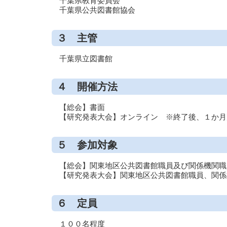
千葉県教育委員会
ー
千葉県公共図書館協会
ビ
ス
３ 主管
（調
査・
千葉県立図書館
相
談）
４ 開催方法
【総会】書面
【研究発表大会】オンライン ※終了後、１か月
５ 参加対象
【総会】関東地区公共図書館職員及び関係機関職
【研究発表大会】関東地区公共図書館職員、関係
６ 定員
１００名程度