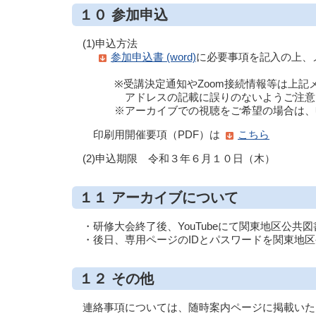
１０ 参加申込
(1)申込方法
参加申込書 (word)
に必要事項を記入の上、
※受講決定通知やZoom接続情報等は上記メ
アドレスの記載に誤りのないようご注意
※アーカイブでの視聴をご希望の場合は、申
印刷用開催要項（PDF）は
こちら
(2)申込期限 令和３年６月１０日（木）
１１ アーカイブについて
・研修大会終了後、YouTubeにて関東地区公共
・後日、専用ページのIDとパスワードを関東地区
１２ その他
連絡事項については、随時案内ページに掲載いた