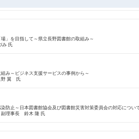
「場」を目指して～県立長野図書館の取組み～
み 氏
取組み～ビジネス支援サービスの事例から～
野 翼 氏
感染防止～日本図書館協会及び図書館災害対策委員会の対応につい
副理事長 鈴木 隆 氏