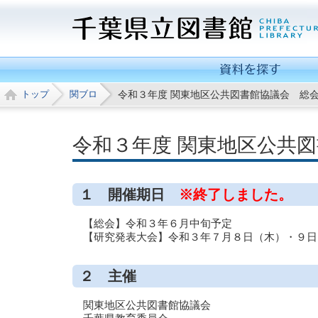
千
葉
県
トップ
関ブロ
令和３年度 関東地区公共図書館協議会 総
関
係
資
令和３年度 関東地区公共
料
検
索
１ 開催期日
※終了しました。
レ
【総会】令和３年６月中旬予定
フ
【研究発表大会】令和３年７月８日（木）・９日
ァ
レ
２ 主催
ン
ス
関東地区公共図書館協議会
サ