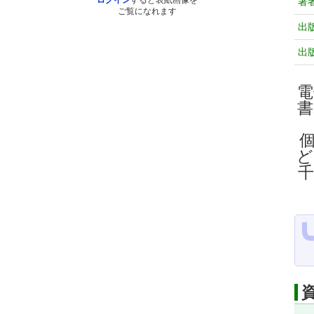
ログイン
すると表紙画像を
著
ご覧になれます
出
出
電
ど