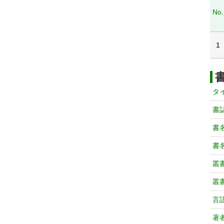
No.
1
タ
書
書
書
叢
叢
言
著