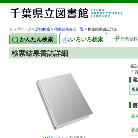
トップページ
>
詳細検索
>
検索結果書誌一覧
> 検索結果書誌詳細
かんたん検索
いろいろ検索
新着資料
検索結果書誌詳細
書
「
蔵
所
書
書
著