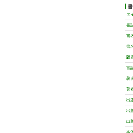
書
タ
書
書
書
版
言
著
著
出
出
出
本