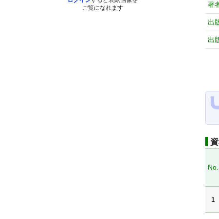
ログイン
すると表紙画像を
著
ご覧になれます
出
出
資
No.
1