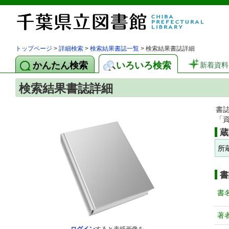
トップページ
>
詳細検索
>
検索結果書誌一覧
> 検索結果書誌詳細
かんたん検索
いろいろ検索
新着資料
検索結果書誌詳細
書
「
蔵
所
書
書
著