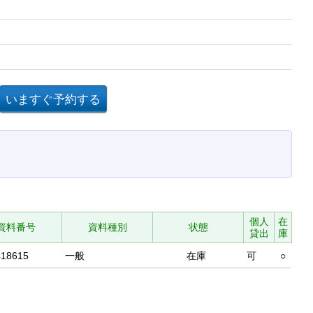
個人
在
資料番号
資料種別
状態
貸出
庫
418615
一般
在庫
可
○