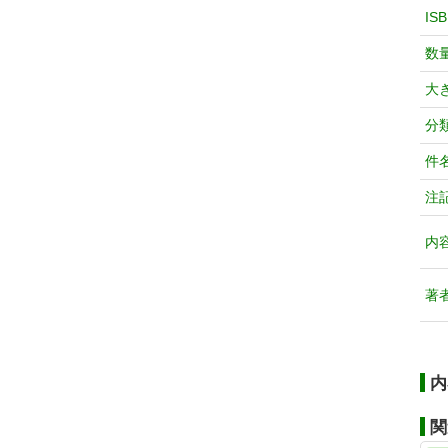
IS
数
大
分
件
注
内
著
内
関