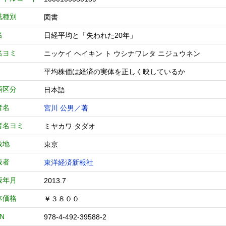
誌種別
図書
名
日経平均と「失われた20年」
名ヨミ
ニッケイ ヘイキン ト ウシナワレタ ニジュウネン
平均株価は経済の実体を正しく映しているか
語区分
日本語
者名
宮川 公男／著
者名ヨミ
ミヤカワ タダオ
版地
東京
版者
東洋経済新報社
版年月
2013.7
体価格
￥３８００
BN
978-4-492-39588-2