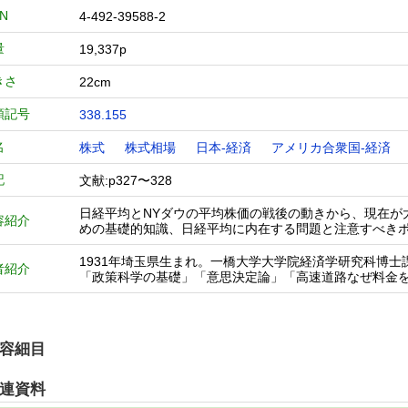
BN
4-492-39588-2
量
19,337p
きさ
22cm
類記号
338.155
名
株式
株式相場
日本-経済
アメリカ合衆国-経済
記
文献:p327〜328
日経平均とNYダウの平均株価の戦後の動きから、現在が
容紹介
めの基礎的知識、日経平均に内在する問題と注意すべき
1931年埼玉県生まれ。一橋大学大学院経済学研究科博
者紹介
「政策科学の基礎」「意思決定論」「高速道路なぜ料金
容細目
連資料