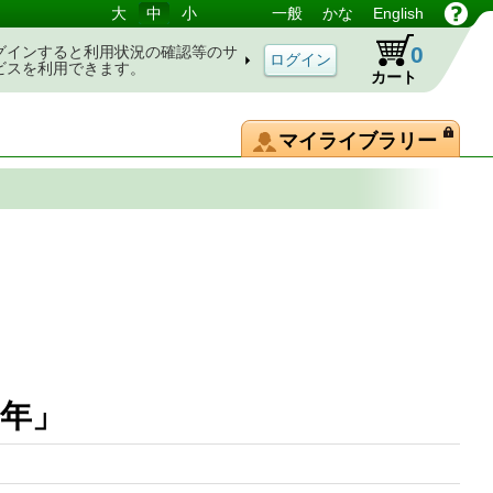
大
中
小
一般
かな
English
0
グインすると利用状況の確認等のサ
ビスを利用できます。
カート
マイライブラリー
0年」