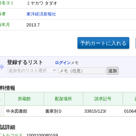
者名ヨミ
ミヤカワ タダオ
版者
東洋経済新報社
版年月
2013.7
登録するリスト
ログイン
メモ
料情報
.
所蔵館
配架場所
請求記号
中央図書館
書庫別Ｄ
33815/123/
0106
誌詳細
イトルコード
1000100080159