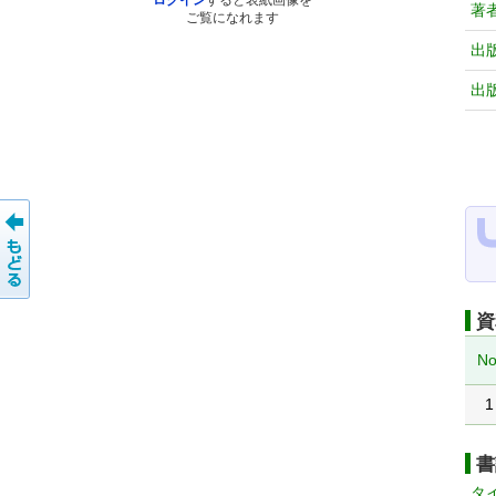
ログイン
すると表紙画像を
著
ご覧になれます
出
出
資
No
1
書
タ