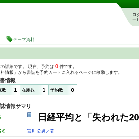
図書館 蔵書検索・予約システム
ロ
ー
テーマ資料
0
誌の詳細です。 現在、予約は
件です。
資料情報」から書誌を予約カートに入れるページに移動します。
書情報
1
1
0
蔵数
在庫数
予約数
誌情報サマリ
日経平均と「失われた2
名
者名
宮川 公男／著