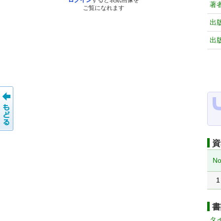
ログイン
すると表紙画像を
著
ご覧になれます
出
出
資
No
1
書
タ