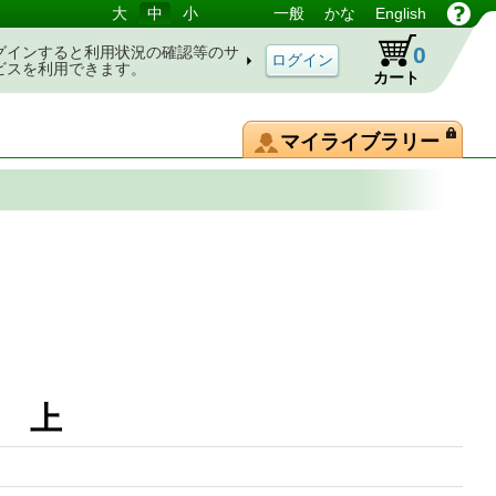
大
中
小
一般
かな
English
0
グインすると利用状況の確認等のサ
ビスを利用できます。
カート
マイライブラリー
 上