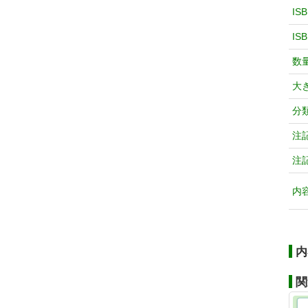
IS
IS
数
大
分
注
注
内
内
関