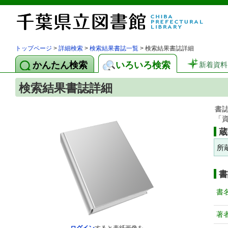
トップページ
>
詳細検索
>
検索結果書誌一覧
> 検索結果書誌詳細
かんたん検索
いろいろ検索
新着資料
検索結果書誌詳細
書
「
蔵
所
書
書
著