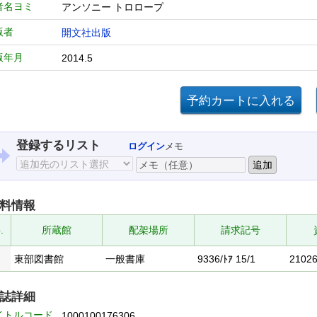
者名ヨミ
アンソニー トロロープ
版者
開文社出版
版年月
2014.5
登録するリスト
ログイン
メモ
料情報
.
所蔵館
配架場所
請求記号
東部図書館
一般書庫
9336/ﾄｱ 15/1
2102
誌詳細
イトルコード
1000100176306