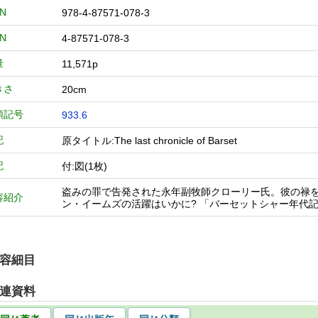
BN
978-4-87571-078-3
BN
4-87571-078-3
量
11,571p
きさ
20cm
類記号
933.6
記
原タイトル:The last chronicle of Barset
記
付:図(1枚)
盗みの罪で告発された永年副牧師クローリー氏。彼の禄
容紹介
ン・イームズの活躍はいかに? 「バーセットシャー年代
容細目
連資料