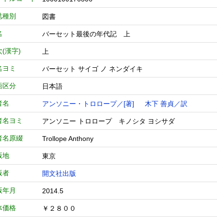
誌種別
図書
名
バーセット最後の年代記 上
(漢字)
上
名ヨミ
バーセット サイゴ ノ ネンダイキ
語区分
日本語
者名
アンソニー・トロロープ／[著]
木下 善貞／訳
者名ヨミ
アンソニー トロロープ キノシタ ヨシサダ
者名原綴
Trollope Anthony
版地
東京
版者
開文社出版
版年月
2014.5
体価格
￥２８００