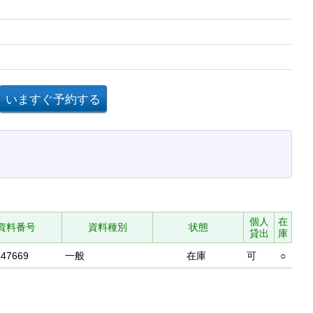
個人
在
資料番号
資料種別
状態
貸出
庫
647669
一般
在庫
可
○