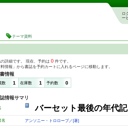
図書館 蔵書検索・予約システム
ロ
ー
テーマ資料
0
誌の詳細です。 現在、予約は
件です。
資料情報」から書誌を予約カートに入れるページに移動します。
書情報
1
1
0
蔵数
在庫数
予約数
誌情報サマリ
バーセット最後の年代記
名
者名
アンソニー・トロロープ／[著]