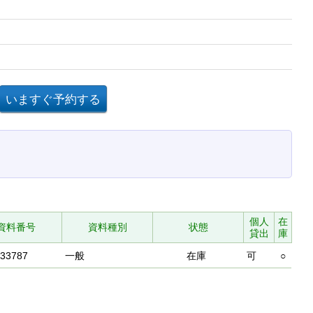
個人
在
資料番号
資料種別
状態
貸出
庫
433787
一般
在庫
可
○