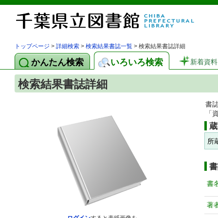
トップページ
>
詳細検索
>
検索結果書誌一覧
> 検索結果書誌詳細
かんたん検索
いろいろ検索
新着資料
検索結果書誌詳細
書
「
蔵
所
書
書
著