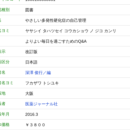
誌種別
図書
名
やさしい多発性硬化症の自己管理
名ヨミ
ヤサシイ タハツセイ コウカショウ ノ ジコ カンリ
よりよい毎日を過ごすためのQ&A
表示
改訂版
語区分
日本語
者名
深澤 俊行／編
者名ヨミ
フカザワ トシユキ
版地
大阪
版者
医薬ジャーナル社
版年月
2016.3
体価格
￥３８００