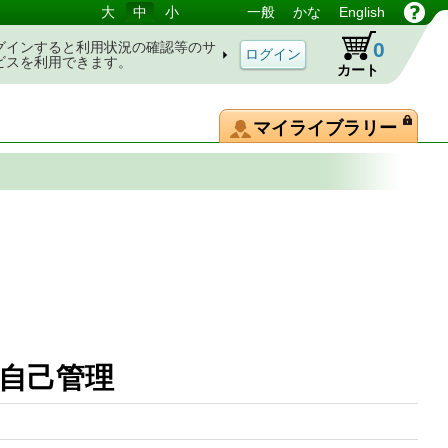
大
中
小
一般
かな
English
0
グインすると利用状況の確認等のサ
ビスを利用できます。
カート
マイライブラリー
の自己管理