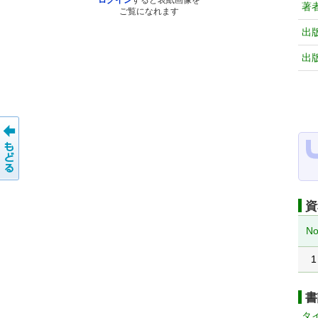
ログイン
すると表紙画像を
著
ご覧になれます
出
出
資
No
1
書
タ