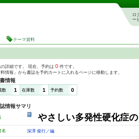
図書館 蔵書検索・予約システム
ロ
ー
テーマ資料
0
誌の詳細です。 現在、予約は
件です。
資料情報」から書誌を予約カートに入れるページに移動します。
書情報
1
1
0
蔵数
在庫数
予約数
誌情報サマリ
やさしい多発性硬化症
名
者名
深澤 俊行／編