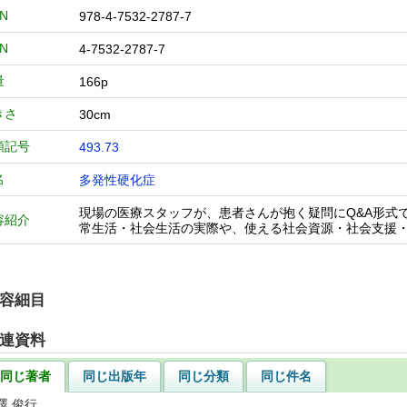
BN
978-4-7532-2787-7
BN
4-7532-2787-7
量
166p
きさ
30cm
類記号
493.73
名
多発性硬化症
現場の医療スタッフが、患者さんが抱く疑問にQ&A形式
容紹介
常生活・社会生活の実際や、使える社会資源・社会支援
容細目
連資料
同じ著者
同じ出版年
同じ分類
同じ件名
澤 俊行