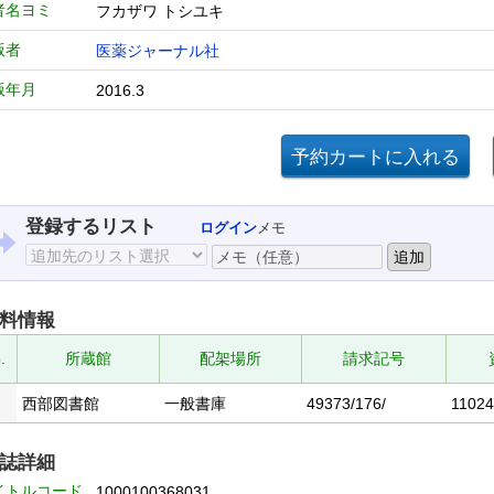
者名ヨミ
フカザワ トシユキ
版者
医薬ジャーナル社
版年月
2016.3
登録するリスト
ログイン
メモ
料情報
.
所蔵館
配架場所
請求記号
西部図書館
一般書庫
49373/176/
1102
誌詳細
イトルコード
1000100368031