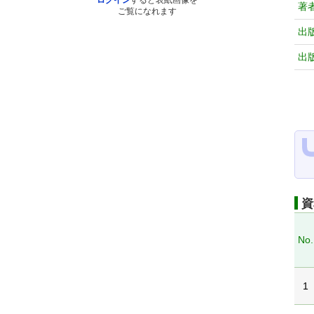
ログイン
すると表紙画像を
著
ご覧になれます
出
出
資
No.
1