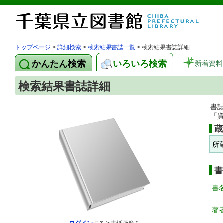
トップページ
>
詳細検索
>
検索結果書誌一覧
> 検索結果書誌詳細
かんたん検索
いろいろ検索
新着資料
検索結果書誌詳細
書
「
蔵
所
書
書
著