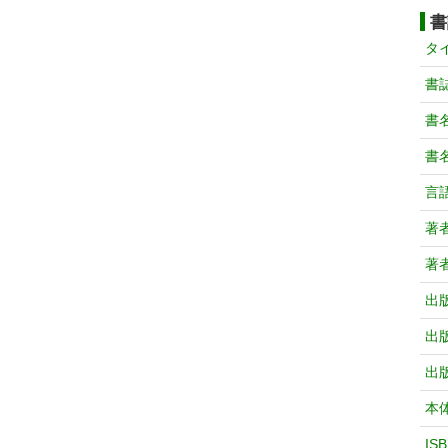
書
タ
書
書
書
言
著
著
出
出
出
本
IS