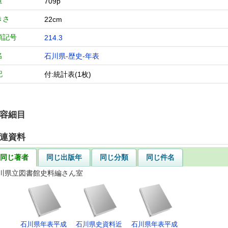
量
709p
きさ
22cm
類記号
214.3
名
石川県-歴史-年表
記
付:統計表(1枚)
容細目
連資料
同じ著者
同じ出版年
同じ分類
同じ件名
川県立図書館史料編さん室
石川県年表平成
石川県史資料近
石川県年表平成