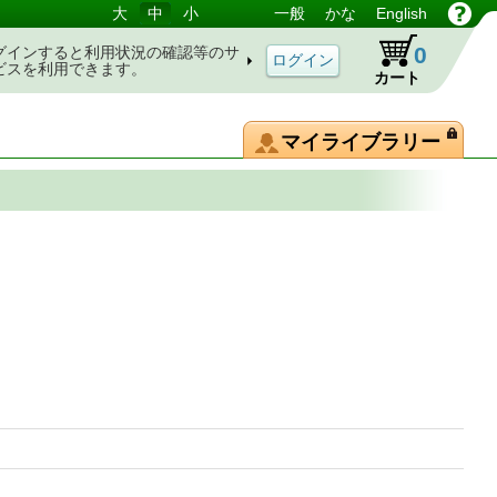
大
中
小
一般
かな
English
0
グインすると利用状況の確認等のサ
ビスを利用できます。
カート
マイライブラリー