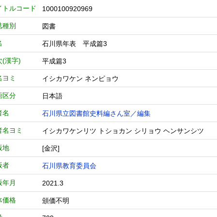
イトルコード
1000100920969
誌種別
図書
名
石川県年表 平成篇3
(漢字)
平成篇3
名ヨミ
イシカワケン ネンピョウ
語区分
日本語
者名
石川県立図書館史料編さん室／編集
者名ヨミ
イシカワケンリツ トショカン シリョウ ヘンサンシツ
版地
[金沢]
版者
石川県教育委員会
版年月
2021.3
体価格
頒価不明