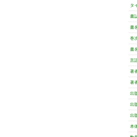
タ
書
書
巻次
書
言
著
著
出
出
出
本