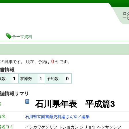
図書館 蔵書検索・予約システム
ロ
ー
テーマ資料
0
誌の詳細です。 現在、予約は
件です。
書情報
1
1
0
蔵数
在庫数
予約数
誌情報サマリ
石川県年表 平成篇3
名
者名
石川県立図書館史料編さん室／編集
者名ヨミ
イシカワケンリツ トショカン シリョウ ヘンサンシツ