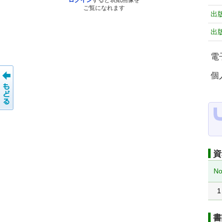
ログイン
すると表紙画像を
ご覧になれます
出
出
電
個
資
No
1
書