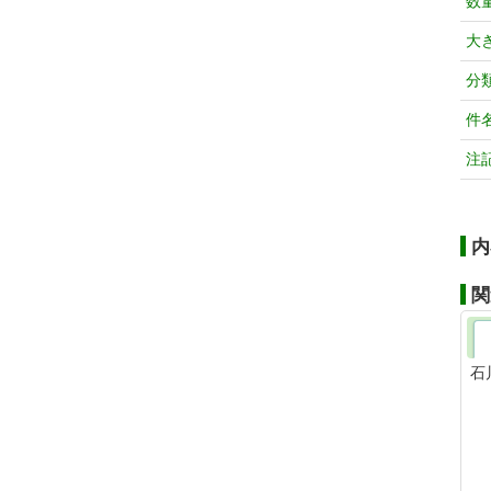
数
大
分
件
注
内
関
石