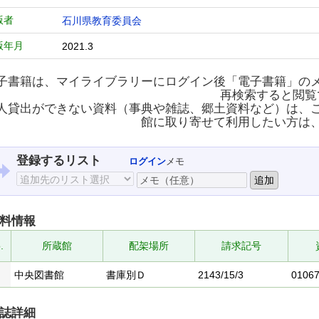
版者
石川県教育委員会
版年月
2021.3
子書籍は、マイライブラリーにログイン後「電子書籍」の
再検索すると閲覧
人貸出ができない資料（事典や雑誌、郷土資料など）は、
館に取り寄せて利用したい方は
登録するリスト
ログイン
メモ
料情報
.
所蔵館
配架場所
請求記号
中央図書館
書庫別Ｄ
2143/15/3
0106
誌詳細