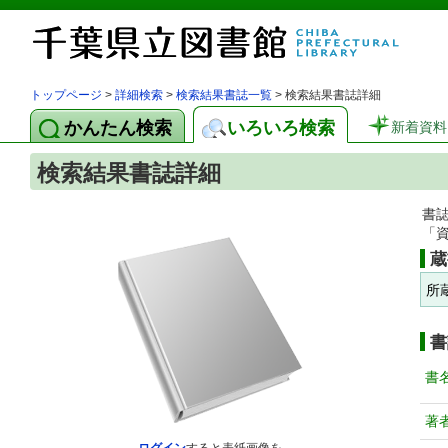
トップページ
>
詳細検索
>
検索結果書誌一覧
> 検索結果書誌詳細
かんたん検索
いろいろ検索
新着資料
検索結果書誌詳細
書
「
蔵
所
書
書
著