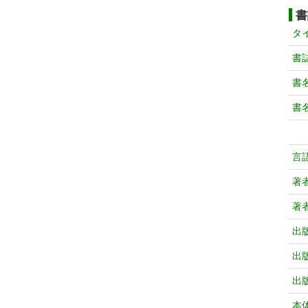
書
タ
書
書
書
言
著
著
出
出
出
本