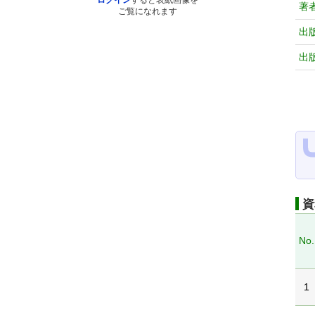
ログイン
すると表紙画像を
著
ご覧になれます
出
出
資
No.
1