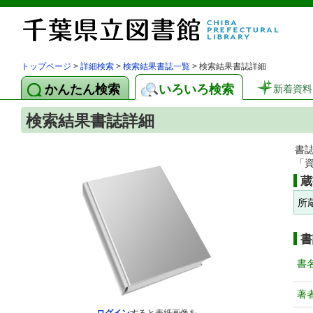
トップページ
>
詳細検索
>
検索結果書誌一覧
> 検索結果書誌詳細
かんたん検索
いろいろ検索
新着資料
検索結果書誌詳細
書
「
蔵
所
書
書
著