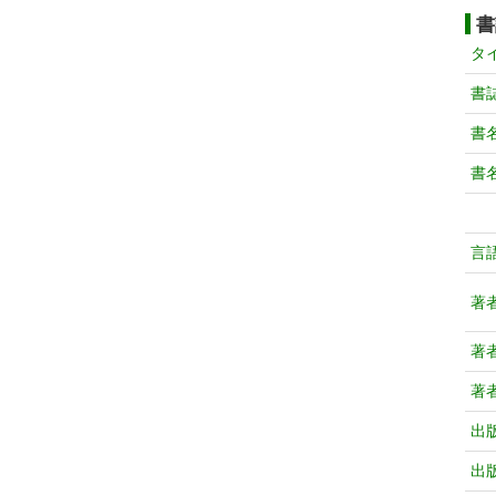
書
タ
書
書
書
言
著
著
著
出
出