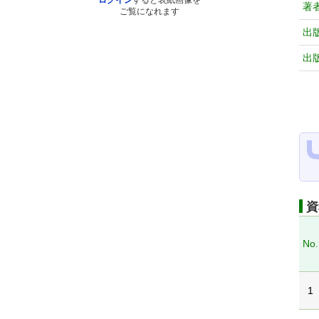
ログイン
すると表紙画像を
著
ご覧になれます
出
出
資
No.
1