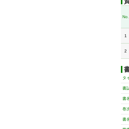
No.
1
2
タ
書
書
巻次
書