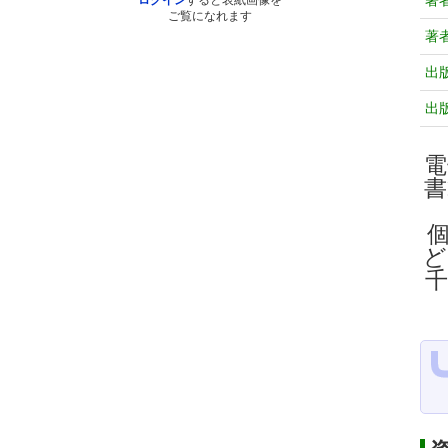
著
ログイン
すると表紙画像を
ご覧になれます
著
出
出
電
ど