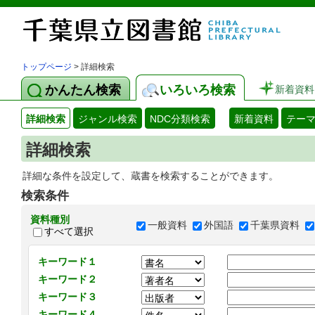
トップページ
> 詳細検索
かんたん検索
いろいろ検索
新着資料
詳細検索
ジャンル検索
NDC分類検索
新着資料
テー
詳細検索
詳細な条件を設定して、蔵書を検索することができます。
検索条件
資料種別
一般資料
外国語
千葉県資料
すべて選択
キーワード１
キーワード２
キーワード３
キーワード４