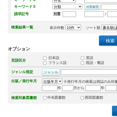
キーワード５
/
請求記号
別置
検索結果一覧
表示件数
ソート順
オプション
日本語
英語
言語区分
フランス語
西語・葡語
ジャンル指定
出版／発行年月
※発行年月の検索は雑誌のみ対
年
月から
年
中央図書館
西部図書館
検索対象図書館