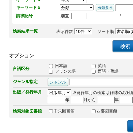
キーワード５
/
請求記号
別置
検索結果一覧
表示件数
ソート順
オプション
日本語
英語
言語区分
フランス語
西語・葡語
ジャンル指定
出版／発行年月
※発行年月の検索は雑誌のみ対
年
月から
年
中央図書館
西部図書館
検索対象図書館