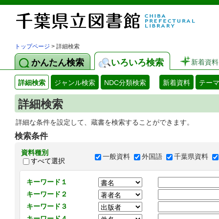
トップページ
> 詳細検索
かんたん検索
いろいろ検索
新着資料
詳細検索
ジャンル検索
NDC分類検索
新着資料
テー
詳細検索
詳細な条件を設定して、蔵書を検索することができます。
検索条件
資料種別
一般資料
外国語
千葉県資料
すべて選択
キーワード１
キーワード２
キーワード３
キーワード４