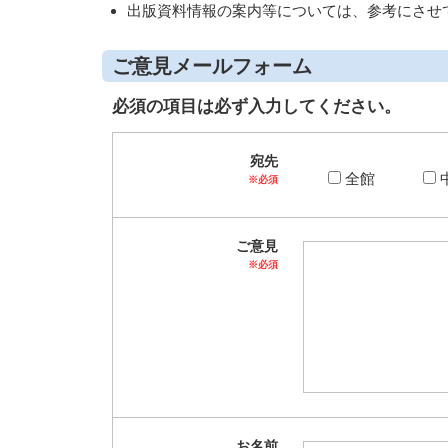
出版資料情報の案内等については、参考にさせ
ー
ビ
ス
ご意見メールフォーム
（調
必須の項目は必ず入力してください。
査・
相
談）
宛先
全館
※必須
ご意見
※必須
お名前