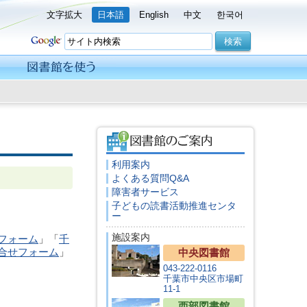
文字拡大
日本語
English
中文
한국어
利用案内
よくある質問Q&A
障害者サービス
子どもの読書活動推進センタ
ー
施設案内
フォーム
」「
千
合せフォーム
」
中央図書館
043-222-0116
千葉市中央区市場町
11-1
西部図書館