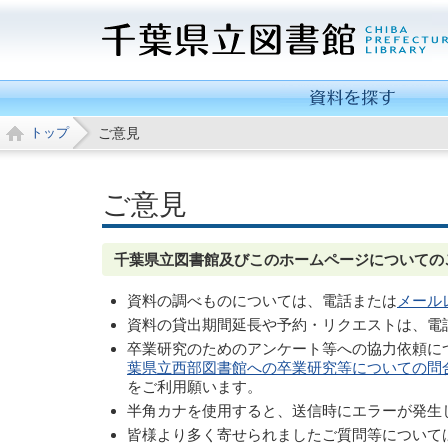
千
葉
県
トップ
ご意見
関
係
資
ご意見
料
検
千葉県立図書館及びこのホームページについての
索
資料の調べものについては、電話または
メール
レ
資料の貸出期間延長や予約・リクエストは、電
フ
卒業研究のためのアンケート等への協力依頼に
ァ
葉県立西部図書館への卒業研究等についての問
レ
をご利用願います。
ン
半角カナを使用すると、送信時にエラーが発生
ス
皆様より多く寄せられましたご質問等について
サ