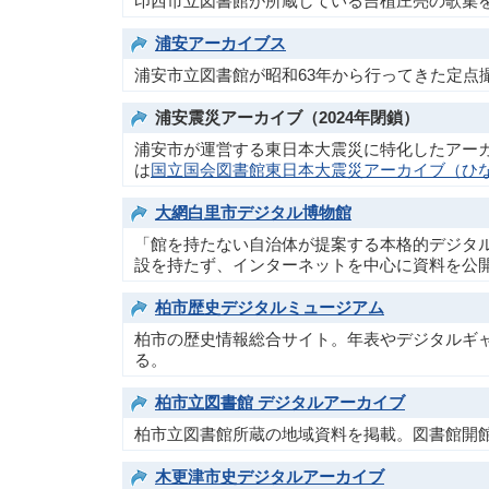
印西市立図書館が所蔵している吉植庄亮の歌集
浦安アーカイブス
浦安市立図書館が昭和63年から行ってきた定点
浦安震災アーカイブ（2024年閉鎖）
浦安市が運営する東日本大震災に特化したアーカ
は
国立国会図書館東日本大震災アーカイブ（ひ
大網白里市デジタル博物館
「館を持たない自治体が提案する本格的デジタル
設を持たず、インターネットを中心に資料を公
柏市歴史デジタルミュージアム
柏市の歴史情報総合サイト。年表やデジタルギ
る。
柏市立図書館 デジタルアーカイブ
柏市立図書館所蔵の地域資料を掲載。図書館開
木更津市史デジタルアーカイブ