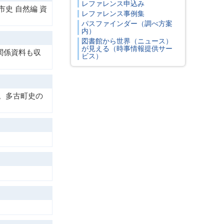
レファレンス申込み
史 自然編 資
レファレンス事例集
パスファインダー（調べ方案
内）
図書館から世界（ニュース）
が見える（時事情報提供サー
関係資料も収
ビス）
。多古町史の