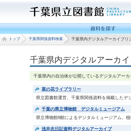
千
葉
県
トップ
千葉県関係資料検索
千葉県内デジタルアーカイブリン
関
係
資
千葉県内デジタルアーカイ
料
検
千葉県内の自治体が公開しているデジタルアーカイ
索
レ
菜の花ライブラリー
フ
県立図書館運営。千葉県関係資料を掲載したデ
ァ
千葉の県立博物館 デジタルミュージアム
レ
ン
県立博物館8館によるデジタルミュージアム。
ス
浅井忠日記資料デジタルアーカイブ
サ