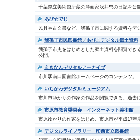
ー
千葉県立美術館所蔵の洋画家浅井忠の日記を公
ビ
あび☆でじ
ス
（調
民具や古文書など、我孫子市に関する資料をデ
査・
我孫子市民図書館／あびこデジタル郷土資料
相
談）
我孫子市史をはじめとした郷土資料を閲覧でき
公開。
えきなんデジタルアーカイブ
市川駅南口図書館ホームページのコンテンツ。
いちかわデジタルミュージアム
市川市ゆかりの作家の作品を閲覧できる。過去
市原市教育委員会 インターネット美術館
市原ゆかりの作家をはじめ、市原市が平成17年
デジタルライブラリー 印西市立図書館