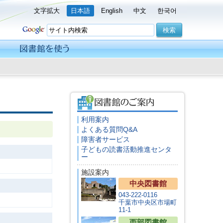
文字拡大
日本語
English
中文
한국어
利用案内
よくある質問Q&A
障害者サービス
子どもの読書活動推進センタ
ー
施設案内
中央図書館
043-222-0116
千葉市中央区市場町
11-1
西部図書館