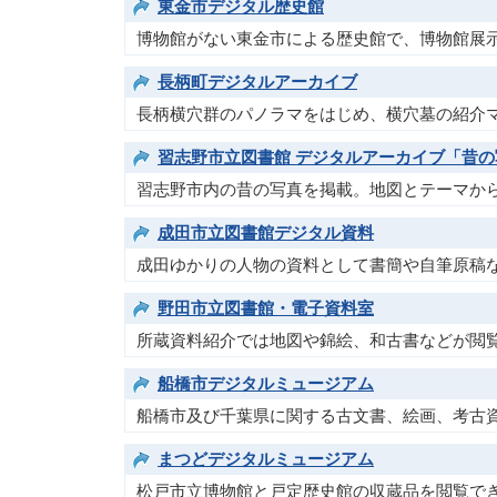
東金市デジタル歴史館
博物館がない東金市による歴史館で、博物館展
長柄町デジタルアーカイブ
長柄横穴群のパノラマをはじめ、横穴墓の紹介
習志野市立図書館 デジタルアーカイブ「昔
習志野市内の昔の写真を掲載。地図とテーマか
成田市立図書館デジタル資料
成田ゆかりの人物の資料として書簡や自筆原稿
野田市立図書館・電子資料室
所蔵資料紹介では地図や錦絵、和古書などが閲
船橋市デジタルミュージアム
船橋市及び千葉県に関する古文書、絵画、考古
まつどデジタルミュージアム
松戸市立博物館と戸定歴史館の収蔵品を閲覧で