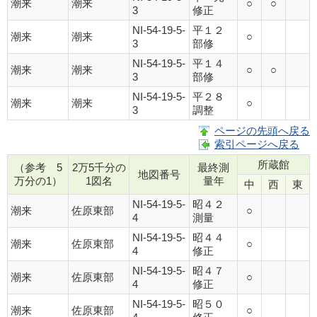
潮来
潮来
○
○
3
修正
NI-54-19-5-
平１２
潮来
潮来
○
3
部修
NI-54-19-5-
平１４
潮来
潮来
○
○
3
部修
NI-54-19-5-
平２８
潮来
潮来
○
3
調整
ページの先頭へ戻る
索引ページへ戻る
所蔵館
（参考 5
2万5千分の
最終測
地図番号
万分の1）
1図名
量年
中
西
東
NI-54-19-5-
昭４２
潮来
佐原東部
○
4
測量
NI-54-19-5-
昭４４
潮来
佐原東部
○
4
修正
NI-54-19-5-
昭４７
潮来
佐原東部
○
4
修正
NI-54-19-5-
昭５０
潮来
佐原東部
○