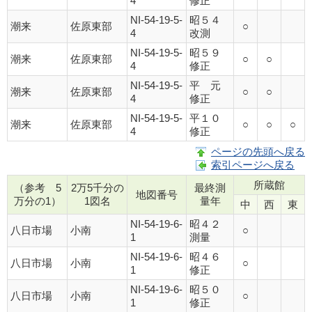
4
修正
NI-54-19-5-
昭５４
潮来
佐原東部
○
4
改測
NI-54-19-5-
昭５９
潮来
佐原東部
○
○
4
修正
NI-54-19-5-
平 元
潮来
佐原東部
○
○
4
修正
NI-54-19-5-
平１０
潮来
佐原東部
○
○
○
4
修正
ページの先頭へ戻る
索引ページへ戻る
所蔵館
（参考 5
2万5千分の
最終測
地図番号
万分の1）
1図名
量年
中
西
東
NI-54-19-6-
昭４２
八日市場
小南
○
1
測量
NI-54-19-6-
昭４６
八日市場
小南
○
1
修正
NI-54-19-6-
昭５０
八日市場
小南
○
1
修正