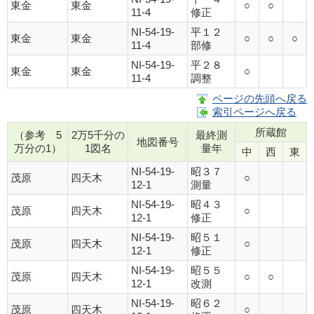
東金
東金
○
○
11-4
修正
NI-54-19-
平１２
東金
東金
○
○
○
11-4
部修
NI-54-19-
平２８
東金
東金
○
11-4
調整
ページの先頭へ戻る
索引ページへ戻る
所蔵館
（参考 5
2万5千分の
最終測
地図番号
万分の1）
1図名
量年
中
西
東
NI-54-19-
昭３７
茂原
四天木
○
12-1
測量
NI-54-19-
昭４３
茂原
四天木
○
12-1
修正
NI-54-19-
昭５１
茂原
四天木
○
12-1
修正
NI-54-19-
昭５５
茂原
四天木
○
○
12-1
改測
NI-54-19-
昭６２
茂原
四天木
○