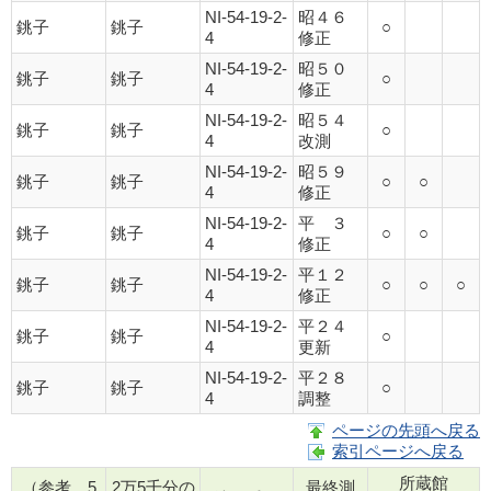
NI-54-19-2-
昭４６
銚子
銚子
○
4
修正
NI-54-19-2-
昭５０
銚子
銚子
○
4
修正
NI-54-19-2-
昭５４
銚子
銚子
○
4
改測
NI-54-19-2-
昭５９
銚子
銚子
○
○
4
修正
NI-54-19-2-
平 ３
銚子
銚子
○
○
4
修正
NI-54-19-2-
平１２
銚子
銚子
○
○
○
4
修正
NI-54-19-2-
平２４
銚子
銚子
○
4
更新
NI-54-19-2-
平２８
銚子
銚子
○
4
調整
ページの先頭へ戻る
索引ページへ戻る
所蔵館
（参考 5
2万5千分の
最終測