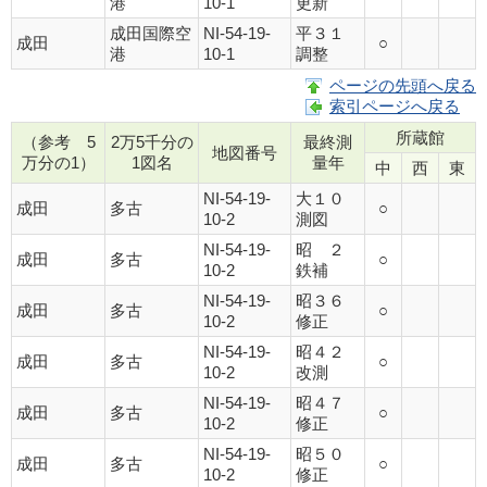
港
10-1
更新
成田国際空
NI-54-19-
平３１
成田
○
港
10-1
調整
ページの先頭へ戻る
索引ページへ戻る
所蔵館
（参考 5
2万5千分の
最終測
地図番号
万分の1）
1図名
量年
中
西
東
NI-54-19-
大１０
成田
多古
○
10-2
測図
NI-54-19-
昭 ２
成田
多古
○
10-2
鉄補
NI-54-19-
昭３６
成田
多古
○
10-2
修正
NI-54-19-
昭４２
成田
多古
○
10-2
改測
NI-54-19-
昭４７
成田
多古
○
10-2
修正
NI-54-19-
昭５０
成田
多古
○
10-2
修正