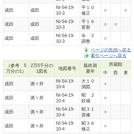
NI-54-19-
平１０
成田
成田
○
○
10-3
修正
NI-54-19-
平１６
成田
成田
○
○
10-3
更新
NI-54-19-
令 ２
成田
成田
○
10-3
調整
ページの先頭へ戻る
索引ページへ戻る
所蔵館
（参考 5
2万5千分の
最終測
地図番号
万分の1）
1図名
量年
中
西
東
NI-54-19-
大１０
成田
酒々井
○
10-4
測図
NI-54-19-
昭 ２
成田
酒々井
○
10-4
鉄補
NI-54-19-
昭３１
成田
酒々井
○
10-4
資修
NI-54-19-
昭３６
成田
酒々井
○
10-4
修正