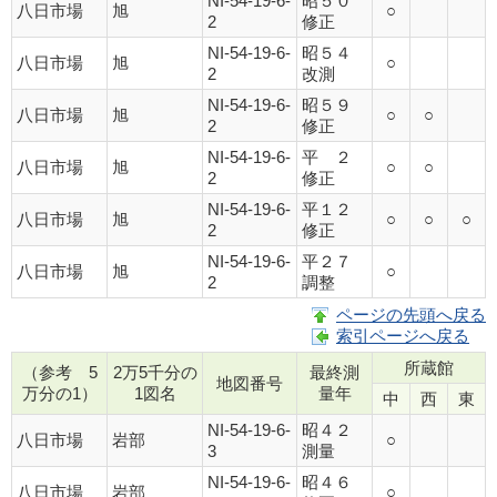
NI-54-19-6-
昭５０
八日市場
旭
○
2
修正
NI-54-19-6-
昭５４
八日市場
旭
○
2
改測
NI-54-19-6-
昭５９
八日市場
旭
○
○
2
修正
NI-54-19-6-
平 ２
八日市場
旭
○
○
2
修正
NI-54-19-6-
平１２
八日市場
旭
○
○
○
2
修正
NI-54-19-6-
平２７
八日市場
旭
○
2
調整
ページの先頭へ戻る
索引ページへ戻る
所蔵館
（参考 5
2万5千分の
最終測
地図番号
万分の1）
1図名
量年
中
西
東
NI-54-19-6-
昭４２
八日市場
岩部
○
3
測量
NI-54-19-6-
昭４６
八日市場
岩部
○