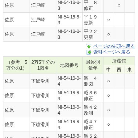
NI-54-19-9-
平 ８
佐原
江戸崎
○
3
修正
NI-54-19-9-
平１９
佐原
江戸崎
○
3
更新
NI-54-19-9-
平２２
佐原
江戸崎
○
3
更新
ページの先頭へ戻る
索引ページへ戻る
所蔵館
（参考 5
2万5千分の
最終測
地図番号
万分の1）
1図名
量年
中
西
東
NI-54-19-9-
昭 ４
佐原
下総滑川
○
4
測図
NI-54-19-9-
昭３６
佐原
下総滑川
○
4
修正
NI-54-19-9-
昭４２
佐原
下総滑川
○
4
改測
NI-54-19-9-
昭４７
佐原
下総滑川
○
4
修正
NI-54-19-9-
昭５２