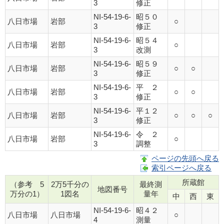
3
修正
NI-54-19-6-
昭５０
八日市場
岩部
○
3
修正
NI-54-19-6-
昭５４
八日市場
岩部
○
3
改測
NI-54-19-6-
昭５９
八日市場
岩部
○
○
3
修正
NI-54-19-6-
平 ２
八日市場
岩部
○
○
3
修正
NI-54-19-6-
平１２
八日市場
岩部
○
○
○
3
修正
NI-54-19-6-
令 ２
八日市場
岩部
○
3
調整
ページの先頭へ戻る
索引ページへ戻る
所蔵館
（参考 5
2万5千分の
最終測
地図番号
万分の1）
1図名
量年
中
西
東
NI-54-19-6-
昭４２
八日市場
八日市場
○
4
測量