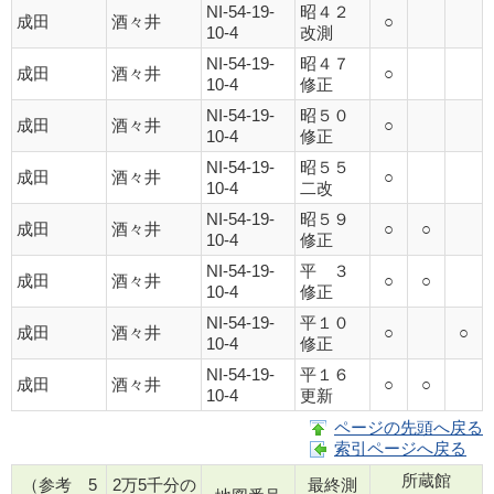
NI-54-19-
昭４２
成田
酒々井
○
10-4
改測
NI-54-19-
昭４７
成田
酒々井
○
10-4
修正
NI-54-19-
昭５０
成田
酒々井
○
10-4
修正
NI-54-19-
昭５５
成田
酒々井
○
10-4
二改
NI-54-19-
昭５９
成田
酒々井
○
○
10-4
修正
NI-54-19-
平 ３
成田
酒々井
○
○
10-4
修正
NI-54-19-
平１０
成田
酒々井
○
○
10-4
修正
NI-54-19-
平１６
成田
酒々井
○
○
10-4
更新
ページの先頭へ戻る
索引ページへ戻る
所蔵館
（参考 5
2万5千分の
最終測