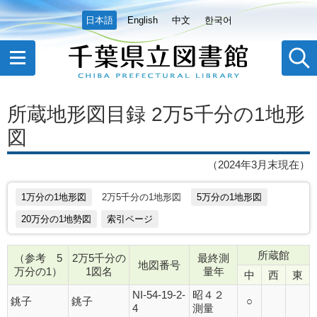
日本語
English
中文
한국어
所蔵地形図目録 2万5千分の1地形
図
（2024年3月末現在）
1万分の1地形図
2万5千分の1地形図
5万分の1地形図
20万分の1地勢図
索引ページ
所蔵館
（参考 5
2万5千分の
最終測
地図番号
万分の1）
1図名
量年
中
西
東
NI-54-19-2-
昭４２
銚子
銚子
○
4
測量