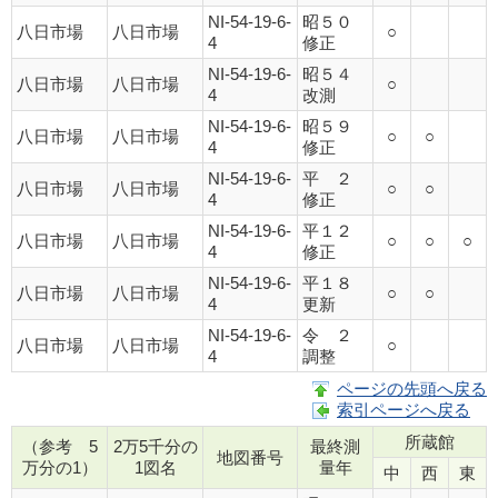
NI-54-19-6-
昭５０
八日市場
八日市場
○
4
修正
NI-54-19-6-
昭５４
八日市場
八日市場
○
4
改測
NI-54-19-6-
昭５９
八日市場
八日市場
○
○
4
修正
NI-54-19-6-
平 ２
八日市場
八日市場
○
○
4
修正
NI-54-19-6-
平１２
八日市場
八日市場
○
○
○
4
修正
NI-54-19-6-
平１８
八日市場
八日市場
○
○
4
更新
NI-54-19-6-
令 ２
八日市場
八日市場
○
4
調整
ページの先頭へ戻る
索引ページへ戻る
所蔵館
（参考 5
2万5千分の
最終測
地図番号
万分の1）
1図名
量年
中
西
東