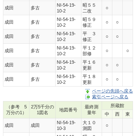
NI-54-19-
昭５５
成田
多古
○
10-2
二改
NI-54-19-
昭５９
成田
多古
○
○
10-2
修正
NI-54-19-
平 ３
成田
多古
○
○
10-2
修正
NI-54-19-
平１２
成田
多古
○
○
10-2
部修
NI-54-19-
平１６
成田
多古
○
○
10-2
更新
NI-54-19-
平１８
成田
多古
○
○
10-2
更新
ページの先頭へ戻る
索引ページへ戻る
所蔵館
（参考 5
2万5千分の
最終測
地図番号
万分の1）
1図名
量年
中
西
東
NI-54-19-
大１０
成田
成田
○
10-3
測図