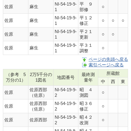
NI-54-19-9-
平 ９
佐原
麻生
○
1
部修
NI-54-19-9-
平１２
佐原
麻生
○
○
○
1
修正
NI-54-19-9-
平２１
佐原
麻生
○
○
1
更新
NI-54-19-9-
平３１
佐原
麻生
○
1
調整
ページの先頭へ戻る
索引ページへ戻る
所蔵館
（参考 5
2万5千分の
最終測
地図番号
万分の1）
1図名
量年
中
西
東
佐原西部
NI-54-19-9-
昭 ４
佐原
○
（佐原）
2
測図
佐原西部
NI-54-19-9-
昭３６
佐原
○
（佐原）
2
修正
NI-54-19-9-
昭４２
佐原
佐原西部
○
2
改測
NI-54-19-9-
昭４７