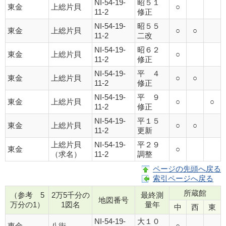
NI-54-19-
昭５１
東金
上総片貝
○
11-2
修正
NI-54-19-
昭５５
東金
上総片貝
○
○
11-2
二改
NI-54-19-
昭６２
東金
上総片貝
○
11-2
修正
NI-54-19-
平 ４
東金
上総片貝
○
○
11-2
修正
NI-54-19-
平 ９
東金
上総片貝
○
○
11-2
修正
NI-54-19-
平１５
東金
上総片貝
○
○
11-2
更新
上総片貝
NI-54-19-
平２９
東金
○
（求名）
11-2
調整
ページの先頭へ戻る
索引ページへ戻る
所蔵館
（参考 5
2万5千分の
最終測
地図番号
万分の1）
1図名
量年
中
西
東
NI-54-19-
大１０
東金
八街
○