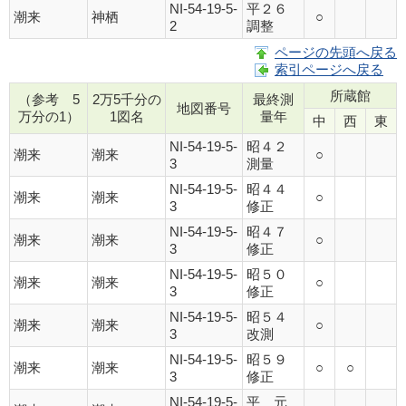
NI-54-19-5-
平２６
潮来
神栖
○
2
調整
ページの先頭へ戻る
索引ページへ戻る
所蔵館
（参考 5
2万5千分の
最終測
地図番号
万分の1）
1図名
量年
中
西
東
NI-54-19-5-
昭４２
潮来
潮来
○
3
測量
NI-54-19-5-
昭４４
潮来
潮来
○
3
修正
NI-54-19-5-
昭４７
潮来
潮来
○
3
修正
NI-54-19-5-
昭５０
潮来
潮来
○
3
修正
NI-54-19-5-
昭５４
潮来
潮来
○
3
改測
NI-54-19-5-
昭５９
潮来
潮来
○
○
3
修正
NI-54-19-5-
平 元