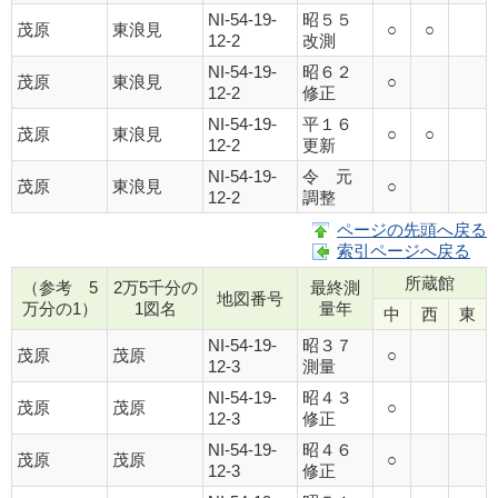
NI-54-19-
昭５５
茂原
東浪見
○
○
12-2
改測
NI-54-19-
昭６２
茂原
東浪見
○
12-2
修正
NI-54-19-
平１６
茂原
東浪見
○
○
12-2
更新
NI-54-19-
令 元
茂原
東浪見
○
12-2
調整
ページの先頭へ戻る
索引ページへ戻る
所蔵館
（参考 5
2万5千分の
最終測
地図番号
万分の1）
1図名
量年
中
西
東
NI-54-19-
昭３７
茂原
茂原
○
12-3
測量
NI-54-19-
昭４３
茂原
茂原
○
12-3
修正
NI-54-19-
昭４６
茂原
茂原
○
12-3
修正