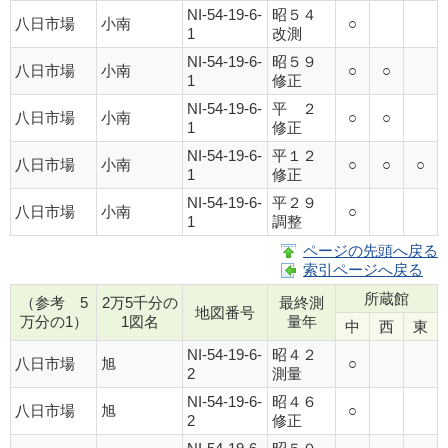
NI-54-19-6-
昭５４
八日市場
小南
○
1
改測
NI-54-19-6-
昭５９
八日市場
小南
○
○
1
修正
NI-54-19-6-
平 ２
八日市場
小南
○
○
1
修正
NI-54-19-6-
平１２
八日市場
小南
○
○
○
1
修正
NI-54-19-6-
平２９
八日市場
小南
○
1
調整
ページの先頭へ戻る
索引ページへ戻る
所蔵館
（参考 5
2万5千分の
最終測
地図番号
万分の1）
1図名
量年
中
西
東
NI-54-19-6-
昭４２
八日市場
旭
○
2
測量
NI-54-19-6-
昭４６
八日市場
旭
○
2
修正