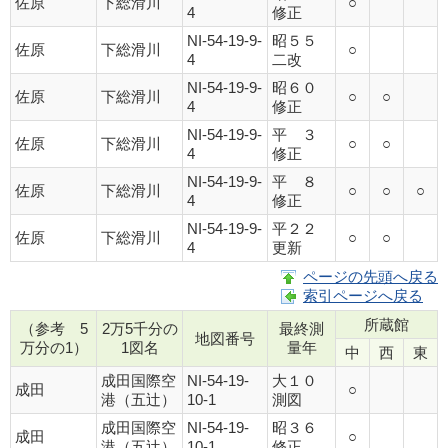
佐原
下総滑川
○
4
修正
NI-54-19-9-
昭５５
佐原
下総滑川
○
4
二改
NI-54-19-9-
昭６０
佐原
下総滑川
○
○
4
修正
NI-54-19-9-
平 ３
佐原
下総滑川
○
○
4
修正
NI-54-19-9-
平 ８
佐原
下総滑川
○
○
○
4
修正
NI-54-19-9-
平２２
佐原
下総滑川
○
○
4
更新
ページの先頭へ戻る
索引ページへ戻る
所蔵館
（参考 5
2万5千分の
最終測
地図番号
万分の1）
1図名
量年
中
西
東
成田国際空
NI-54-19-
大１０
成田
○
港（五辻）
10-1
測図
成田国際空
NI-54-19-
昭３６
成田
○
港（五辻）
10-1
修正