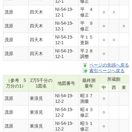
12-1
修正
NI-54-19-
平 ４
茂原
四天木
○
○
12-1
修正
NI-54-19-
平 ９
茂原
四天木
○
○
12-1
修正
NI-54-19-
平１５
茂原
四天木
○
○
12-1
更新
NI-54-19-
平２８
茂原
四天木
○
12-1
調整
ページの先頭へ戻る
索引ページへ戻る
所蔵館
（参考 5
2万5千分の
最終測
地図番号
万分の1）
1図名
量年
中
西
東
NI-54-19-
昭３７
茂原
東浪見
○
12-2
測量
NI-54-19-
昭４３
茂原
東浪見
○
12-2
修正
NI-54-19-
昭５１
茂原
東浪見
○
12-2
修正