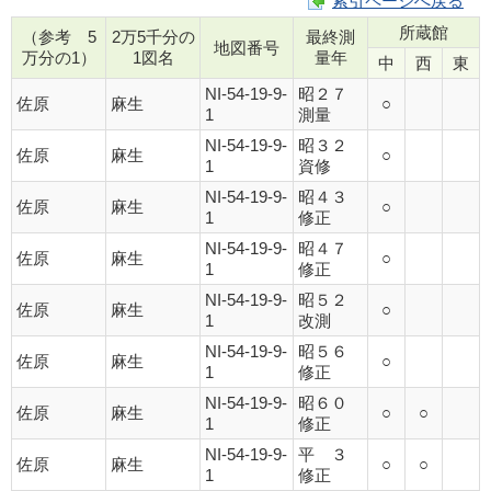
索引ページへ戻る
所蔵館
（参考 5
2万5千分の
最終測
地図番号
万分の1）
1図名
量年
中
西
東
NI-54-19-9-
昭２７
佐原
麻生
○
1
測量
NI-54-19-9-
昭３２
佐原
麻生
○
1
資修
NI-54-19-9-
昭４３
佐原
麻生
○
1
修正
NI-54-19-9-
昭４７
佐原
麻生
○
1
修正
NI-54-19-9-
昭５２
佐原
麻生
○
1
改測
NI-54-19-9-
昭５６
佐原
麻生
○
1
修正
NI-54-19-9-
昭６０
佐原
麻生
○
○
1
修正
NI-54-19-9-
平 ３
佐原
麻生
○
○
1
修正