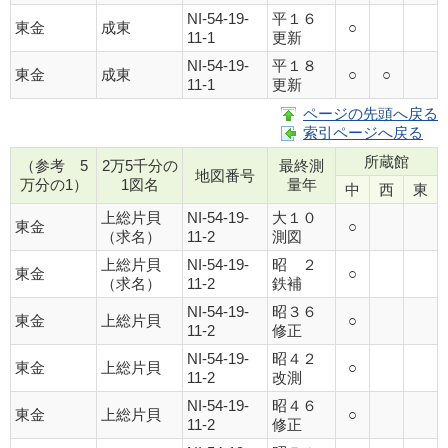
NI-54-19-
平１６
東金
成東
○
11-1
更新
NI-54-19-
平１８
東金
成東
○
○
11-1
更新
ページの先頭へ戻る
索引ページへ戻る
所蔵館
（参考 5
2万5千分の
最終測
地図番号
万分の1）
1図名
量年
中
西
東
上総片貝
NI-54-19-
大１０
東金
○
（求名）
11-2
測図
上総片貝
NI-54-19-
昭 ２
東金
○
（求名）
11-2
鉄補
NI-54-19-
昭３６
東金
上総片貝
○
11-2
修正
NI-54-19-
昭４２
東金
上総片貝
○
11-2
改測
NI-54-19-
昭４６
東金
上総片貝
○
11-2
修正