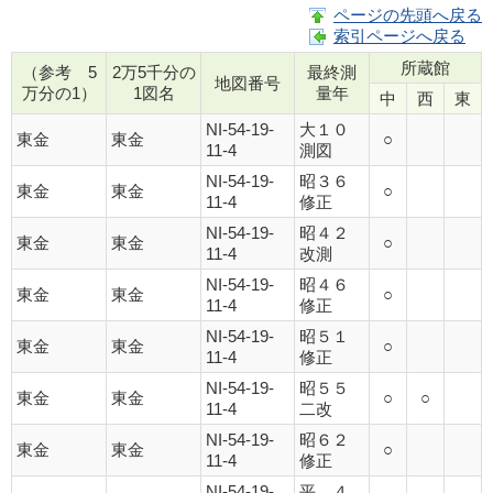
ページの先頭へ戻る
索引ページへ戻る
所蔵館
（参考 5
2万5千分の
最終測
地図番号
万分の1）
1図名
量年
中
西
東
NI-54-19-
大１０
東金
東金
○
11-4
測図
NI-54-19-
昭３６
東金
東金
○
11-4
修正
NI-54-19-
昭４２
東金
東金
○
11-4
改測
NI-54-19-
昭４６
東金
東金
○
11-4
修正
NI-54-19-
昭５１
東金
東金
○
11-4
修正
NI-54-19-
昭５５
東金
東金
○
○
11-4
二改
NI-54-19-
昭６２
東金
東金
○
11-4
修正
NI-54-19-
平 ４