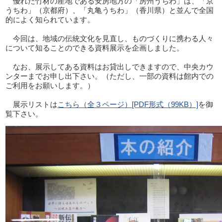
優れた竹材の産地である安房地方の「房州うちわ」は、「京
うちわ」（京都府）、「丸亀うちわ」（香川県）と並んで全国
的によく知られています。
今回は、地域の伝統文化を見直し、ものづくりに携わる人々
について知ることのできる資料展示を企画しました。
なお、展示してある資料はお貸出しできますので、中央カウ
ンターまでお申し出下さい。（ただし、一部の資料は館内での
ご利用をお願いします。）
展示リストは
こちら（全３ページ）[PDF形式（99KB）]
を御
覧下さい。