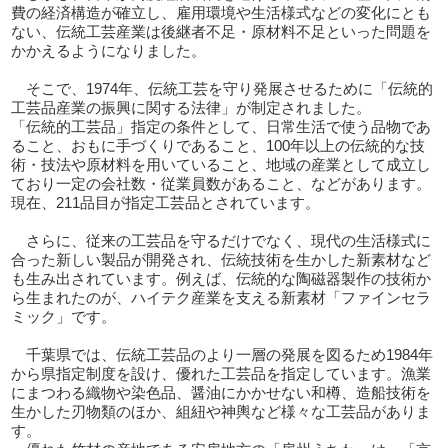
費の経済構造が確立し、雇用環境や生活様式などの変化にとも
ない、伝統工芸産業は後継者不足・原材料不足といった問題を
かかえるようになりました。
そこで、1974年、伝統工芸を守り発展させるために「伝統的
工芸品産業の振興に関する法律」が制定されました。
「伝統的工芸品」指定の条件として、日常生活で使う品物であ
ること、おもに手づくりであること、100年以上の伝統的な技
術・技法や原材料を用いていること、地域の産業として成立し
ており一定の会社数・従業員数があること、などがあります。
現在、211品目が指定工芸品とされています。
さらに、従来の工芸品を守るだけでなく、現代の生活様式に
合った新しい製品が開発され、伝統技術を生かした新素材など
も生み出されています。例えば、伝統的な陶磁器製作の技術か
ら生まれたのが、ハイテク産業を支える新素材「ファインセラ
ミック」です。
千葉県では、伝統工芸品のより一層の発展を図るため1984年
から県指定制度を設け、優れた工芸品を指定しています。漁業
にまつわる織物や染色品、醤油にかかせない和樽、造船技術を
生かした刃物類のほか、組紐や神輿など様々な工芸品がありま
す。