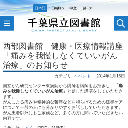
日本語
English
中文
한국어
西部図書館 健康・医療情報講座
「痛みを我慢しなくていいがん
治療」のお知らせ
カテゴリ
:
イベント
2014年1月16日
国立がん研究センター東病院から講師を講師をお招きし、
「痛
みを我慢しなくていいがん治療」
と題した講演をしていただき
ます。
がんによる痛みや精神的な苦痛などを和らげるための緩和ケア
について一般の人にも分かりやすくお話ししていただきます。
がん患者以外にもご家族など、多くの方に聞いていただきたい
内容です。
チラシは
こちら
（PDF：316KB）。