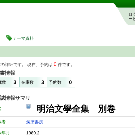
図書館 蔵書検索・予約システム
ロ
ー
テーマ資料
0
誌の詳細です。 現在、予約は
件です。
書情報
3
3
0
蔵数
在庫数
予約数
誌情報サマリ
明治文學全集 別卷
名
版者
筑摩書房
版年月
1989.2