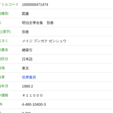
イトルコード
1000000471474
誌種別
図書
名
明治文學全集 別卷
(漢字)
別卷
名ヨミ
メイジ ブンガク ゼンシュウ
巻書名
總索引
語区分
日本語
版地
東京
版者
筑摩書房
版年月
1989.2
体価格
￥１１０００
BN
4-480-10400-3