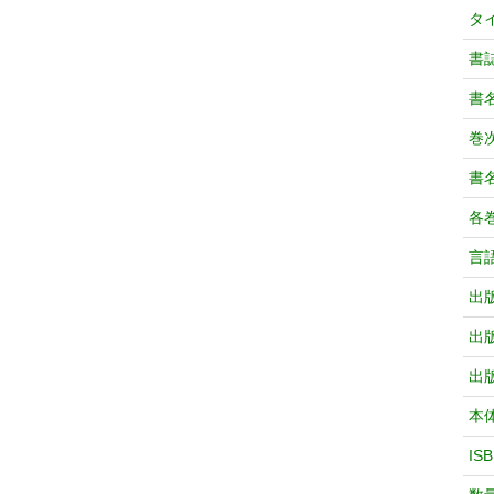
タ
書
書
巻次
書
各
言
出
出
出
本
IS