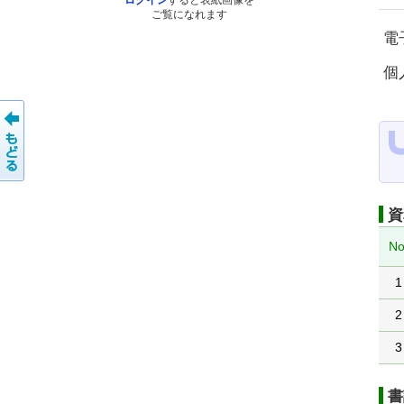
ログイン
すると表紙画像を
ご覧になれます
電
個
資
No
1
2
3
書