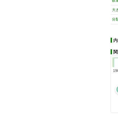
数
大
分
内
関
19