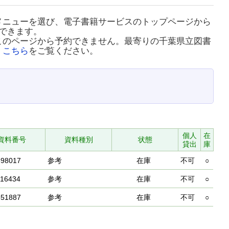
メニューを選び、電子書籍サービスのトップページから
できます。
このページから予約できません。最寄りの千葉県立図書
、
こちら
をご覧ください。
個人
在
資料番号
資料種別
状態
貸出
庫
698017
参考
在庫
不可
○
916434
参考
在庫
不可
○
651887
参考
在庫
不可
○