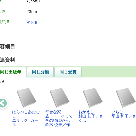
量
7,735p
きさ
23cm
類記号
918.6
容細目
連資料
同じ出版年
同じ分類
同じ受賞
89
はらぺこあおむ
幸せな家
おかえし
いちご
し
族 ： そして
村山 桂子／さ
平山 和子／
エリック=カー
その頃はやっ…
く…
ル…
鈴木 悦夫／作