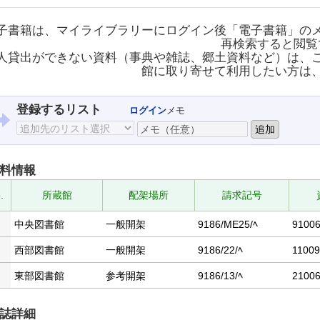
子書籍は、マイライブラリーにログイン後「電子書籍」の
再検索すると閲覧
人貸出ができない資料（事典や雑誌、郷土資料など）は、
館に取り寄せて利用したい方は
登録するリスト
ログイン
メモ
料情報
.
所蔵館
配架場所
請求記号
中央図書館
一般開架
9186/ME25/ﾍ
9100
西部図書館
一般開架
9186/22/ﾍ
1100
東部図書館
参考開架
9186/13/ﾍ
2100
誌詳細