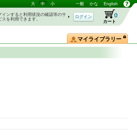
大
中
小
一般
かな
English
0
グインすると利用状況の確認等のサ
ビスを利用できます。
カート
マイライブラリー