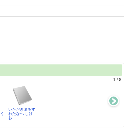
1
/
8
いただきまあす
どうぶつのこど
どろんこどろん
図説東洋医学針
さく
わたなべ しげ
もたち
こ!
灸治療編
お…
小森 厚／ぶん,
わたなべ しげ
…
お…