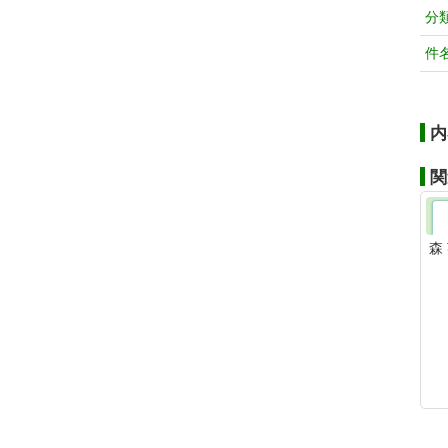
分
件
内
関
森