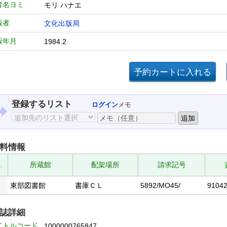
者名ヨミ
モリ ハナエ
版者
文化出版局
版年月
1984.2
登録するリスト
ログイン
メモ
料情報
.
所蔵館
配架場所
請求記号
東部図書館
書庫ＣＬ
5892/MO45/
9104
誌詳細
イトルコード
1000000765847