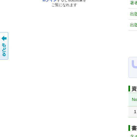
ログイン
すると表紙画像を
著
ご覧になれます
出
出
資
No
1
書
タ