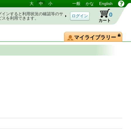
大
中
小
一般
かな
English
0
グインすると利用状況の確認等のサ
ビスを利用できます。
カート
マイライブラリー