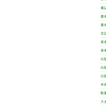
書
書
書
言
著
著
出
出
出
本
数
大