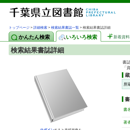
トップページ
>
詳細検索
>
検索結果書誌一覧
> 検索結果書誌詳細
かんたん検索
いろいろ検索
新着資料
検索結果書誌詳細
書
「
蔵
所
書
書
著