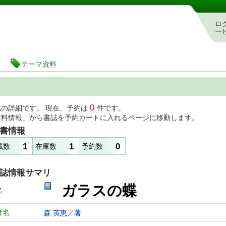
図書館 蔵書検索・予約システム
ロ
ー
テーマ資料
0
誌の詳細です。 現在、予約は
件です。
資料情報」から書誌を予約カートに入れるページに移動します。
書情報
1
1
0
蔵数
在庫数
予約数
誌情報サマリ
ガラスの蝶
名
者名
森 英恵／著