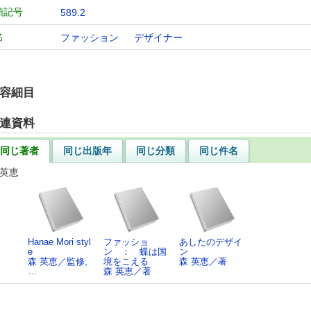
類記号
589.2
名
ファッション
デザイナー
容細目
連資料
同じ著者
同じ出版年
同じ分類
同じ件名
 英恵
Hanae Mori styl
ファッショ
あしたのデザイ
e
ン ： 蝶は国
ン
森 英恵／監修,
境をこえる
森 英恵／著
…
森 英恵／著