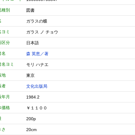
誌種別
図書
名
ガラスの蝶
名ヨミ
ガラス ノ チョウ
語区分
日本語
者名
森 英恵／著
者名ヨミ
モリ ハナエ
版地
東京
版者
文化出版局
版年月
1984.2
体価格
￥１１００
量
200p
きさ
20cm