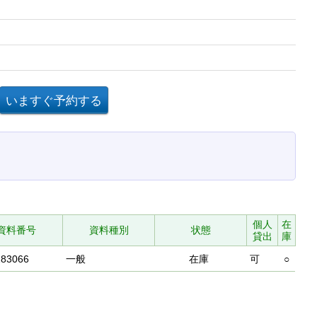
個人
在
資料番号
資料種別
状態
貸出
庫
283066
一般
在庫
可
○